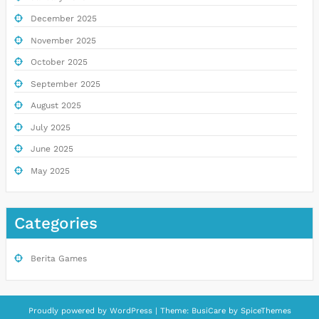
December 2025
November 2025
October 2025
September 2025
August 2025
July 2025
June 2025
May 2025
Categories
Berita Games
Proudly powered by
WordPress
| Theme:
BusiCare
by
SpiceThemes