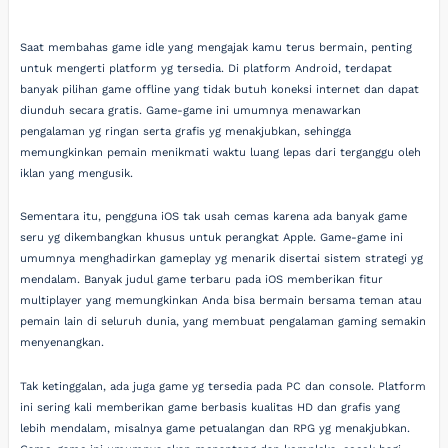
Saat membahas game idle yang mengajak kamu terus bermain, penting
untuk mengerti platform yg tersedia. Di platform Android, terdapat
banyak pilihan game offline yang tidak butuh koneksi internet dan dapat
diunduh secara gratis. Game-game ini umumnya menawarkan
pengalaman yg ringan serta grafis yg menakjubkan, sehingga
memungkinkan pemain menikmati waktu luang lepas dari terganggu oleh
iklan yang mengusik.
Sementara itu, pengguna iOS tak usah cemas karena ada banyak game
seru yg dikembangkan khusus untuk perangkat Apple. Game-game ini
umumnya menghadirkan gameplay yg menarik disertai sistem strategi yg
mendalam. Banyak judul game terbaru pada iOS memberikan fitur
multiplayer yang memungkinkan Anda bisa bermain bersama teman atau
pemain lain di seluruh dunia, yang membuat pengalaman gaming semakin
menyenangkan.
Tak ketinggalan, ada juga game yg tersedia pada PC dan console. Platform
ini sering kali memberikan game berbasis kualitas HD dan grafis yang
lebih mendalam, misalnya game petualangan dan RPG yg menakjubkan.