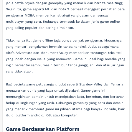
jenis battle royale dengan gameplay yang menarik dan bercita rasa tinggi.
Selain itu, game seperti ML dan Dota 2 berhasil menggaet perhatian para
penggemar MOBA, memberikan strategi yang dalam dan sensasi
multiplayer yang seru. Keduanya termasuk ke dalam jenis game online
yang paling populer dan sering dimainkan.
Tidak hanya itu, game offline juga punya banyak penggemar, khususnya
yang mencari pengalaman bermain tanpa koneksi. Judul sebagaimana
Alto’s Adventure dan Monument Valley memberikan tantangan teka-teki
yang indah dengan visual yang menawan. Game ini ideal bagi mereka yang
ingin bersantai sambil masih terhibur tanpa gangguan iklan atau jaringan
yang tidak stabil.
Bagi pecinta game petualangan, judul seperti Stardew Valley dan Terraria
menawarkan dunia yang kaya untuk dijelajahi. Game-game ini
memungkinkan pemain untuk menciptakan kota, berkebun, dan bertahan
hidup di lingkungan yang unik. Gabungan gameplay yang seru dan desain
yang menarik membuat game ini pilihan utama bagi banyak individu, baik
itu di platform android, iOS, atau komputer.
Game Berdasarkan Platform