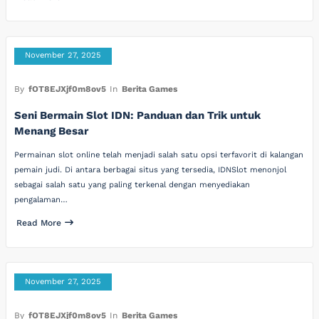
November 27, 2025
By
fOT8EJXjf0m8ov5
In
Berita Games
Seni Bermain Slot IDN: Panduan dan Trik untuk
Menang Besar
Permainan slot online telah menjadi salah satu opsi terfavorit di kalangan
pemain judi. Di antara berbagai situs yang tersedia, IDNSlot menonjol
sebagai salah satu yang paling terkenal dengan menyediakan
pengalaman…
Read More
November 27, 2025
By
fOT8EJXjf0m8ov5
In
Berita Games