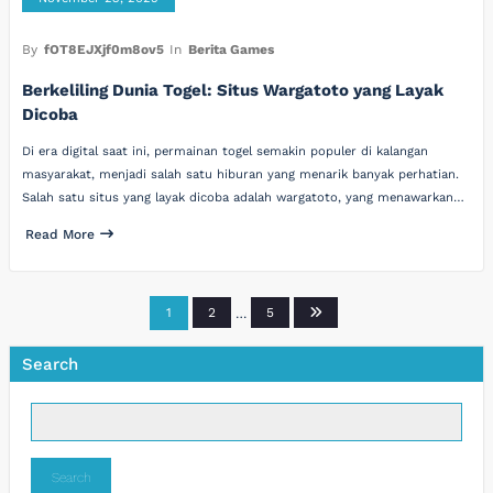
By
fOT8EJXjf0m8ov5
In
Berita Games
Berkeliling Dunia Togel: Situs Wargatoto yang Layak
Dicoba
Di era digital saat ini, permainan togel semakin populer di kalangan
masyarakat, menjadi salah satu hiburan yang menarik banyak perhatian.
Salah satu situs yang layak dicoba adalah wargatoto, yang menawarkan…
Read More
Posts
1
2
…
5
pagination
Search
Search