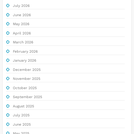
July 2026
June 2026
May 2026
April 2026
March 2026
February 2026
January 2026
December 2025
November 2025
October 2025
September 2025
August 2025
July 2025
June 2025
May 2025