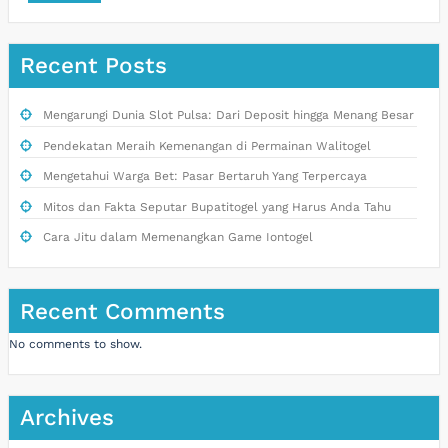
Recent Posts
Mengarungi Dunia Slot Pulsa: Dari Deposit hingga Menang Besar
Pendekatan Meraih Kemenangan di Permainan Walitogel
Mengetahui Warga Bet: Pasar Bertaruh Yang Terpercaya
Mitos dan Fakta Seputar Bupatitogel yang Harus Anda Tahu
Cara Jitu dalam Memenangkan Game Iontogel
Recent Comments
No comments to show.
Archives