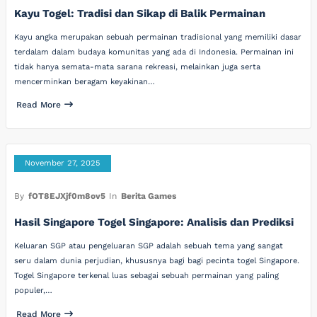
Kayu Togel: Tradisi dan Sikap di Balik Permainan
Kayu angka merupakan sebuah permainan tradisional yang memiliki dasar
terdalam dalam budaya komunitas yang ada di Indonesia. Permainan ini
tidak hanya semata-mata sarana rekreasi, melainkan juga serta
mencerminkan beragam keyakinan…
Read More
November 27, 2025
By
fOT8EJXjf0m8ov5
In
Berita Games
Hasil Singapore Togel Singapore: Analisis dan Prediksi
Keluaran SGP atau pengeluaran SGP adalah sebuah tema yang sangat
seru dalam dunia perjudian, khususnya bagi bagi pecinta togel Singapore.
Togel Singapore terkenal luas sebagai sebuah permainan yang paling
populer,…
Read More