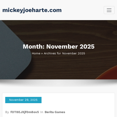
Skip
mickeyjoeharte.com
to
content
Month:
November 2025
Home
»
Archives for November 2025
November 29, 2025
By
fOT8EJXjf0m8ov5
In
Berita Games