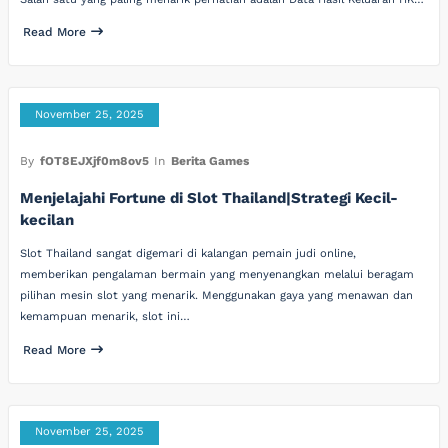
Read More
November 25, 2025
By
fOT8EJXjf0m8ov5
In
Berita Games
Menjelajahi Fortune di Slot Thailand|Strategi Kecil-
kecilan
Slot Thailand sangat digemari di kalangan pemain judi online,
memberikan pengalaman bermain yang menyenangkan melalui beragam
pilihan mesin slot yang menarik. Menggunakan gaya yang menawan dan
kemampuan menarik, slot ini…
Read More
November 25, 2025