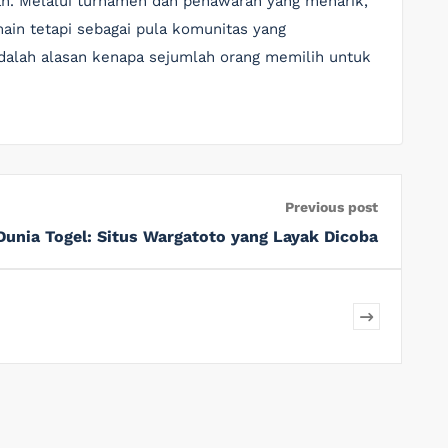
n. Melalui turnamen dan penawaran yang menarik,
ain tetapi sebagai pula komunitas yang
dalah alasan kenapa sejumlah orang memilih untuk
Previous post
 Dunia Togel: Situs Wargatoto yang Layak Dicoba