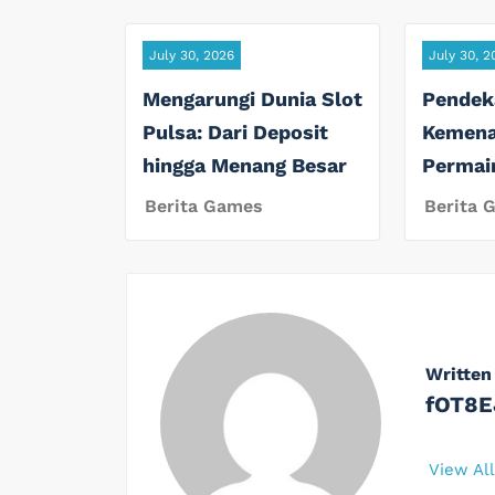
July 30, 2026
July 30, 2
Mengarungi Dunia Slot
Pendek
Pulsa: Dari Deposit
Kemena
hingga Menang Besar
Permai
Berita Games
Berita 
Written
fOT8E
View Al