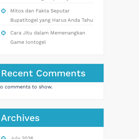
Mitos dan Fakta Seputar
Bupatitogel yang Harus Anda Tahu
Cara Jitu dalam Memenangkan
Game Iontogel
Recent Comments
o comments to show.
Archives
July 2026