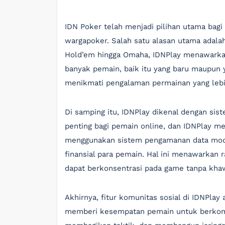
IDN Poker telah menjadi pilihan utama bagi
wargapoker. Salah satu alasan utama adalah
Hold’em hingga Omaha, IDNPlay menawarka
banyak pemain, baik itu yang baru maupun
menikmati pengalaman permainan yang leb
Di samping itu, IDNPlay dikenal dengan si
penting bagi pemain online, dan IDNPlay me
menggunakan sistem pengamanan data moder
finansial para pemain. Hal ini menawarkan 
dapat berkonsentrasi pada game tanpa khaw
Akhirnya, fitur komunitas sosial di IDNPlay 
memberi kesempatan pemain untuk berkom