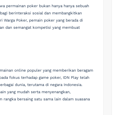
wa permainan poker bukan hanya hanya sebuah
h bagi berinteraksi sosial dan membangkitkan
ri Warga Poker, pemain poker yang berada di
aan dan semangat kompetisi yang membuat
rmainan online populer yang memberikan beragam
pada fokus terhadap game poker, IDN Play telah
rbagai dunia, terutama di negara Indonesia.
main yang mudah serta menyenangkan,
rangka bersaing satu sama lain dalam suasana