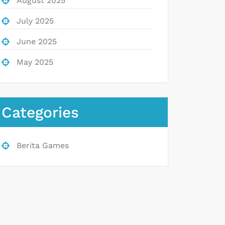
August 2025
July 2025
June 2025
May 2025
Categories
Berita Games