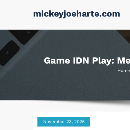
Skip
mickeyjoeharte.com
to
content
Game IDN Play: M
Home
November 23, 2025