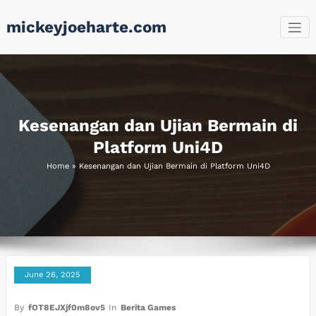
Skip
mickeyjoeharte.com
to
content
Kesenangan dan Ujian Bermain di
Platform Uni4D
Home
»
Kesenangan dan Ujian Bermain di Platform Uni4D
June 26, 2025
By
fOT8EJXjf0m8ov5
In
Berita Games