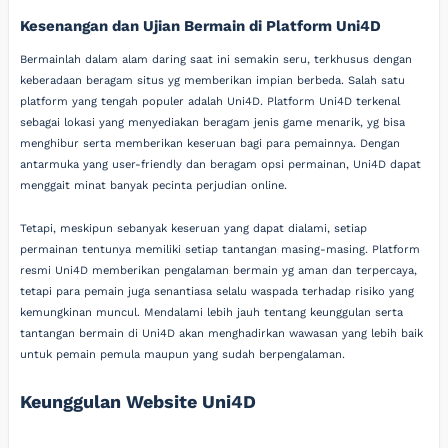
Kesenangan dan Ujian Bermain di Platform Uni4D
Bermainlah dalam alam daring saat ini semakin seru, terkhusus dengan
keberadaan beragam situs yg memberikan impian berbeda. Salah satu
platform yang tengah populer adalah Uni4D. Platform Uni4D terkenal
sebagai lokasi yang menyediakan beragam jenis game menarik, yg bisa
menghibur serta memberikan keseruan bagi para pemainnya. Dengan
antarmuka yang user-friendly dan beragam opsi permainan, Uni4D dapat
menggait minat banyak pecinta perjudian online.
Tetapi, meskipun sebanyak keseruan yang dapat dialami, setiap
permainan tentunya memiliki setiap tantangan masing-masing. Platform
resmi Uni4D memberikan pengalaman bermain yg aman dan terpercaya,
tetapi para pemain juga senantiasa selalu waspada terhadap risiko yang
kemungkinan muncul. Mendalami lebih jauh tentang keunggulan serta
tantangan bermain di Uni4D akan menghadirkan wawasan yang lebih baik
untuk pemain pemula maupun yang sudah berpengalaman.
Keunggulan Website Uni4D