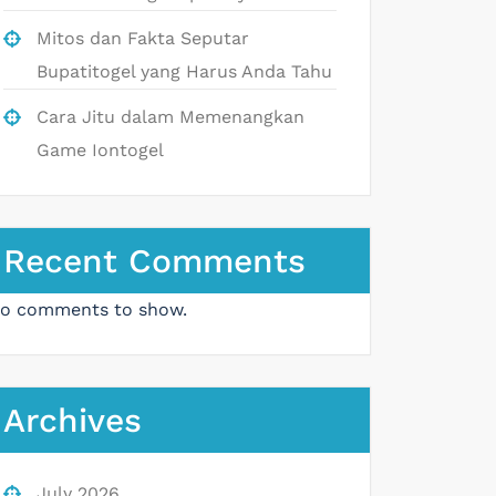
Mitos dan Fakta Seputar
Bupatitogel yang Harus Anda Tahu
Cara Jitu dalam Memenangkan
Game Iontogel
Recent Comments
o comments to show.
Archives
July 2026