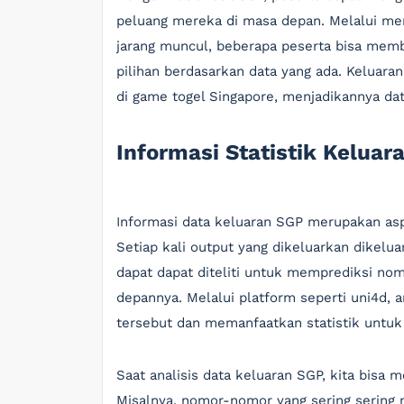
peluang mereka di masa depan. Melalui me
jarang muncul, beberapa peserta bisa mem
pilihan berdasarkan data yang ada. Keluara
di game togel Singapore, menjadikannya dat
Informasi Statistik Keluar
Informasi data keluaran SGP merupakan aspe
Setiap kali output yang dikeluarkan dikel
dapat dapat diteliti untuk memprediksi n
depannya. Melalui platform seperti uni4d, 
tersebut dan memanfaatkan statistik unt
Saat analisis data keluaran SGP, kita bisa
Misalnya, nomor-nomor yang sering sering 