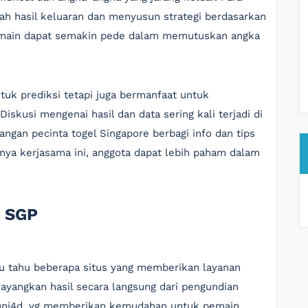
h hasil keluaran dan menyusun strategi berdasarkan
 pemain dapat semakin pede dalam memutuskan angka
ntuk prediksi tetapi juga bermanfaat untuk
skusi mengenai hasil dan data sering kali terjadi di
angan pecinta togel Singapore berbagi info dan tips
nya kerjasama ini, anggota dapat lebih paham dalam
w SGP
u tahu beberapa situs yang memberikan layanan
ayangkan hasil secara langsung dari pengundian
s uni4d, yg memberikan kemudahan untuk pemain