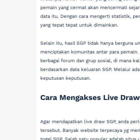
pemain yang cermat akan mencermati sejara
data itu. Dengan cara mengerti statistik,
yang tepat tepat untuk dimainkan.
Selain itu, hasil SGP tidak hanya berguna u
menciptakan komunitas antar para pemain. Di
berbagai forum dan grup sosial, di mana kal
berdasarkan data keluaran SGP. Melalui ada
keputusan keputusan.
Cara Mengakses Live Dra
Agar mendapatkan live draw SGP, anda perl
tersebut. Banyak website terpecaya yg men
togel SGP. Salah satu populer adalah situ