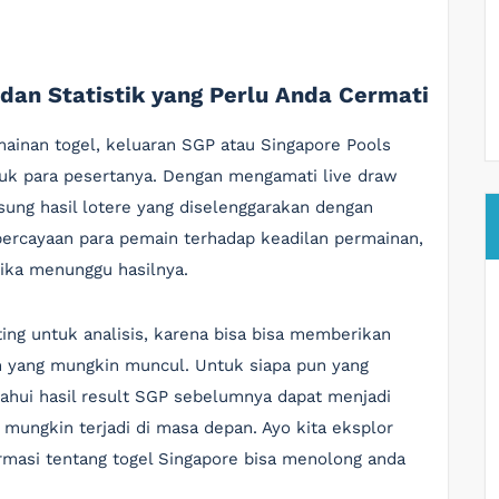
dan Statistik yang Perlu Anda Cermati
ainan togel, keluaran SGP atau Singapore Pools
tuk para pesertanya. Dengan mengamati live draw
gsung hasil lotere yang diselenggarakan dengan
percayaan para pemain terhadap keadilan permainan,
ika menunggu hasilnya.
ting untuk analisis, karena bisa bisa memberikan
 yang mungkin muncul. Untuk siapa pun yang
tahui hasil result SGP sebelumnya dapat menjadi
ungkin terjadi di masa depan. Ayo kita eksplor
rmasi tentang togel Singapore bisa menolong anda