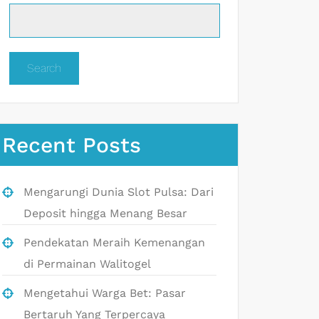
Search
Recent Posts
Mengarungi Dunia Slot Pulsa: Dari
Deposit hingga Menang Besar
Pendekatan Meraih Kemenangan
di Permainan Walitogel
Mengetahui Warga Bet: Pasar
Bertaruh Yang Terpercaya