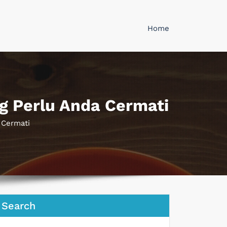
Home
ng Perlu Anda Cermati
 Cermati
Search