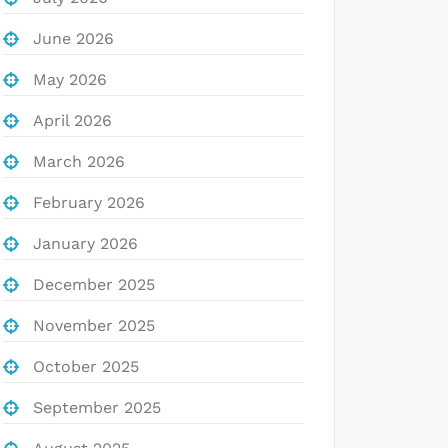
June 2026
May 2026
April 2026
March 2026
February 2026
January 2026
December 2025
November 2025
October 2025
September 2025