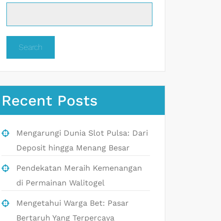
Search
Recent Posts
Mengarungi Dunia Slot Pulsa: Dari
Deposit hingga Menang Besar
Pendekatan Meraih Kemenangan
di Permainan Walitogel
Mengetahui Warga Bet: Pasar
Bertaruh Yang Terpercaya