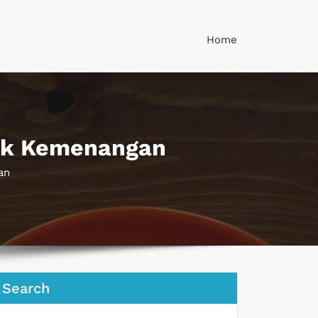
Home
tuk Kemenangan
an
Search