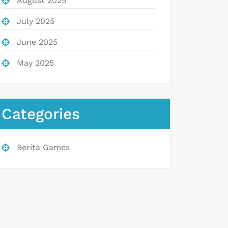
August 2025
July 2025
June 2025
May 2025
Categories
Berita Games