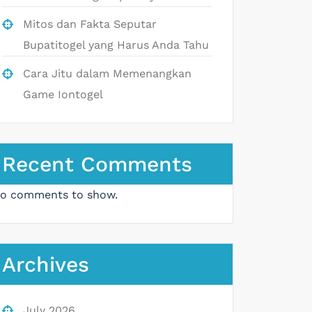
Mitos dan Fakta Seputar
Bupatitogel yang Harus Anda Tahu
Cara Jitu dalam Memenangkan
Game Iontogel
Recent Comments
o comments to show.
Archives
July 2026