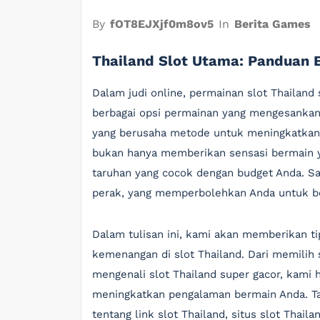
By
fOT8EJXjf0m8ov5
In
Berita Games
Thailand Slot Utama: Panduan 
Dalam judi online, permainan slot Thailan
berbagai opsi permainan yang mengesanka
yang berusaha metode untuk meningkatkan
bukan hanya memberikan sensasi bermain ya
taruhan yang cocok dengan budget Anda. Sal
perak, yang memperbolehkan Anda untuk b
Dalam tulisan ini, kami akan memberikan t
kemenangan di slot Thailand. Dari memilih 
mengenali slot Thailand super gacor, kami
meningkatkan pengalaman bermain Anda. T
tentang link slot Thailand, situs slot Thaila