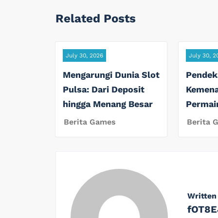
Related Posts
July 30, 2026
July 30, 2
Mengarungi Dunia Slot
Pendek
Pulsa: Dari Deposit
Kemena
hingga Menang Besar
Permai
Berita Games
Berita 
Written
fOT8E