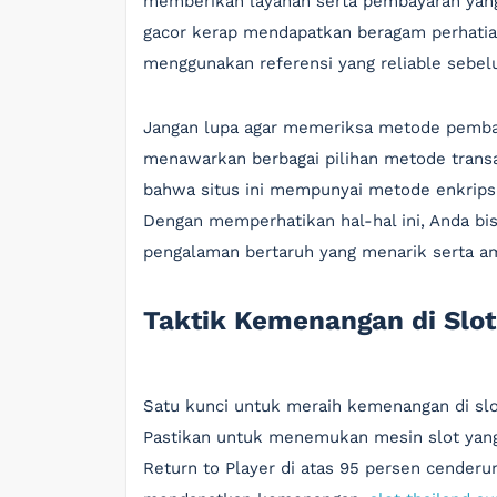
memberikan layanan serta pembayaran yang 
gacor kerap mendapatkan beragam perhatian,
menggunakan referensi yang reliable sebelu
Jangan lupa agar memeriksa metode pembay
menawarkan berbagai pilihan metode transa
bahwa situs ini mempunyai metode enkripsi
Dengan memperhatikan hal-hal ini, Anda b
pengalaman bertaruh yang menarik serta a
Taktik Kemenangan di Slot
Satu kunci untuk meraih kemenangan di slot
Pastikan untuk menemukan mesin slot yang 
Return to Player di atas 95 persen cender