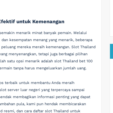
Efektif untuk Kemenangan
d semakin menarik minat banyak pemain. Melalui
n dan kesempatan menang yang menarik, beberapa
 peluang mereka meraih kemenangan. Slot Thailand
ng menyenangkan, tetapi juga berbagai pilihan
ah satu opsi menarik adalah slot Thailand bet 100
ermain tanpa harus mengeluarkan jumlah uang.
ips terbaik untuk membantu Anda meraih
slot server luar negeri yang terpercaya sampai
 hendak membagikan informasi penting yang dapat
ambahan pula, kami pun hendak membicarakan
nd resmi, dan cara daftar slot Thailand untuk