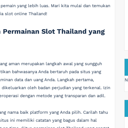
pemain yang lebih luas. Mari kita mulai dan temukan
a slot online Thailand!
 Permainan Slot Thailand yang
 yang aman merupakan langkah awal yang sungguh
stikan bahwasanya Anda bertaruh pada situs yang
N
jaminan data dan uang Anda. Langkah pertama,
i dikeluarkan oleh badan perjudian yang terkenal. Izin
eroperasi dengan metode yang transparan dan adil.
ang nama baik platform yang Anda pilih. Carilah tahu
situs ini memiliki catatan yang bagus dalam hal