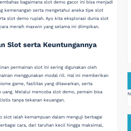
n membahas bagaimana slot demo gacor ini bisa menjadi
g kemenangan serta mengetahui aneka tipe slot
ta slot demo rupiah. Ayo kita eksplorasi dunia slot
u cara meraih maxwin yang selama ini diimpikan.
n Slot serta Keuntungannya
inan permainan slot ini sering digunakan oleh
ainan menggunakan modal riil. Hal ini memberikan
e game, fasilitas yang ditawarkan, serta
uang. Melalui mencoba slot demo, pemain bisa
N
istis tanpa tekanan keuangan.
o slot ialah kemampuan dalam menguji berbagai
rbagai cara, dari taruhan kecil hingga maksimal,