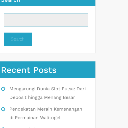
Search
Recent Posts
Mengarungi Dunia Slot Pulsa: Dari
Deposit hingga Menang Besar
Pendekatan Meraih Kemenangan
di Permainan Walitogel