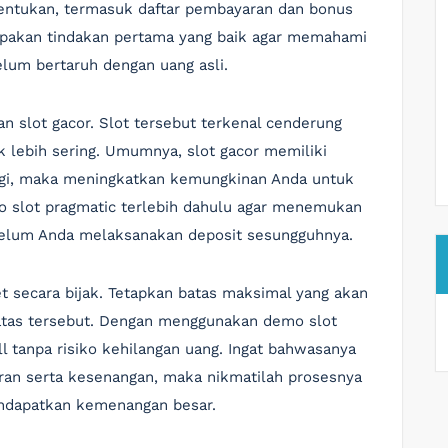
tentukan, termasuk daftar pembayaran dan bonus
upakan tindakan pertama yang baik agar memahami
um bertaruh dengan uang asli.
an slot gacor. Slot tersebut terkenal cenderung
lebih sering. Umumnya, slot gacor memiliki
nggi, maka meningkatkan kemungkinan Anda untuk
 slot pragmatic terlebih dahulu agar menemukan
belum Anda melaksanakan deposit sesungguhnya.
t secara bijak. Tetapkan batas maksimal yang akan
 batas tersebut. Dengan menggunakan demo slot
l tanpa risiko kehilangan uang. Ingat bahwasanya
ran serta kesenangan, maka nikmatilah prosesnya
endapatkan kemenangan besar.