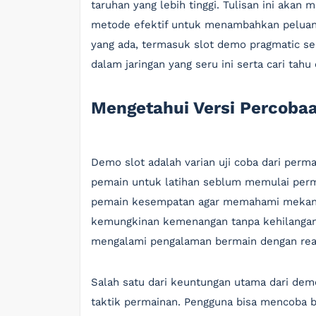
taruhan yang lebih tinggi. Tulisan ini aka
metode efektif untuk menambahkan peluan
yang ada, termasuk slot demo pragmatic ser
dalam jaringan yang seru ini serta cari tah
Mengetahui Versi Percobaa
Demo slot adalah varian uji coba dari perma
pemain untuk latihan seblum memulai perm
pemain kesempatan agar memahami mekanism
kemungkinan kemenangan tanpa kehilangan 
mengalami pengalaman bermain dengan real
Salah satu dari keuntungan utama dari dem
taktik permainan. Pengguna bisa mencoba be