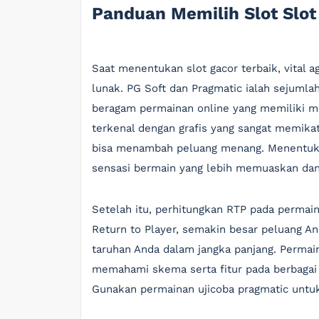
Panduan Memilih Slot Slot
Saat menentukan slot gacor terbaik, vital 
lunak. PG Soft dan Pragmatic ialah sejum
beragam permainan online yang memiliki m
terkenal dengan grafis yang sangat memikat
bisa menambah peluang menang. Menentuka
sensasi bermain yang lebih memuaskan dan
Setelah itu, perhitungkan RTP pada permaina
Return to Player, semakin besar peluang A
taruhan Anda dalam jangka panjang. Permain
memahami skema serta fitur pada berbagai
Gunakan permainan ujicoba pragmatic untuk