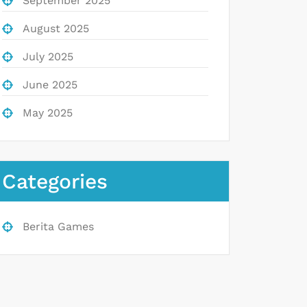
September 2025
August 2025
July 2025
June 2025
May 2025
Categories
Berita Games