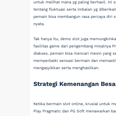
untuk melihat mana yg paling berhasil. In
tentang fluktuasi serta imbalan yg diberika
pemain bisa membangun rasa percaya diri
nyata.
Tak hanya itu, demo slot juga memungkink
fasilitas game dari pengembang misalnya Pr
diakses, pemain bisa mencari mesin yang se
memperbaiki sensasi bermain dan memastika
mengasyikkan serta menghasilkan.
Strategi Kemenangan Besa
Ketika bermain slot online, krusial untuk m
Play Pragmatic dan PG Soft menawarkan bany