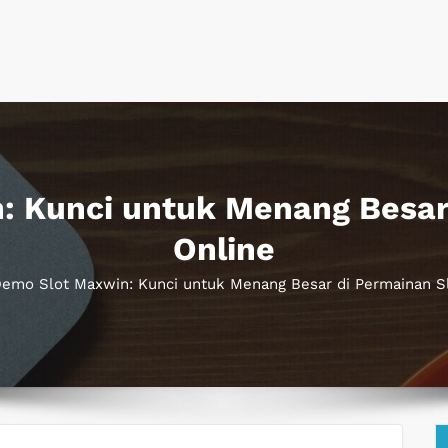
 Kunci untuk Menang Besar
Online
emo Slot Maxwin: Kunci untuk Menang Besar di Permainan Sl