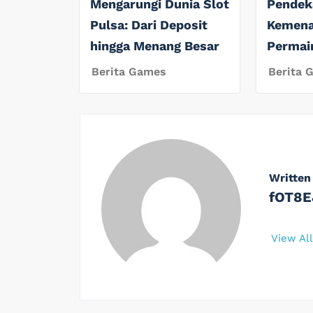
Mengarungi Dunia Slot
Pendek
Pulsa: Dari Deposit
Kemena
hingga Menang Besar
Permai
Berita Games
Berita 
Written
fOT8E
View Al