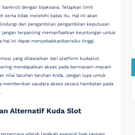
 bankroll dengan bijaksana. Tetapkan limit
serta tidak melebihi batas itu. Hal ini akan
lindungi dari pengambilan pengambilan keputusan
ar jangan terpancing memanfaatkan keuntungan untuk
 hal ini dapat menyebabkan|berisiko tinggi.
mosi yang ditawarkan dari platform kudaslot.
u sering mendapatkan akses pada bermacam-macam
 nilai taruhan taruhan Anda. Jangan lupa untuk
isa memberikan saudara akses secara hambatan pada
.
n Alternatif Kuda Slot
terpercaya adalah langkah esensial bagi pemain.