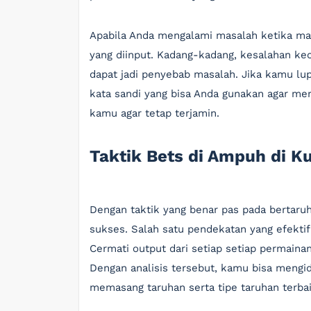
Apabila Anda mengalami masalah ketika mas
yang diinput. Kadang-kadang, kesalahan keci
dapat jadi penyebab masalah. Jika kamu lup
kata sandi yang bisa Anda gunakan agar mer
kamu agar tetap terjamin.
Taktik Bets di Ampuh di K
Dengan taktik yang benar pas pada bertaru
sukses. Salah satu pendekatan yang efektif
Cermati output dari setiap setiap permainan
Dengan analisis tersebut, kamu bisa mengid
memasang taruhan serta tipe taruhan terba