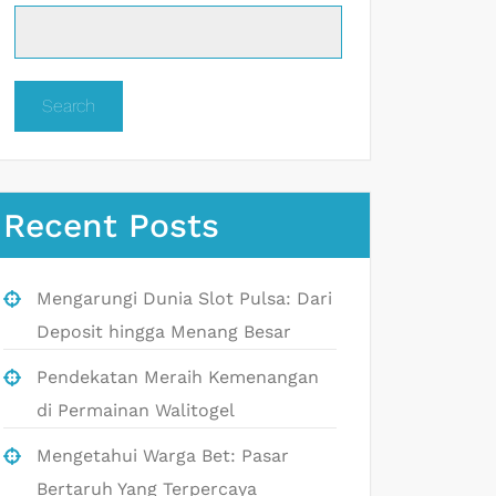
Search
Recent Posts
Mengarungi Dunia Slot Pulsa: Dari
Deposit hingga Menang Besar
Pendekatan Meraih Kemenangan
di Permainan Walitogel
Mengetahui Warga Bet: Pasar
Bertaruh Yang Terpercaya