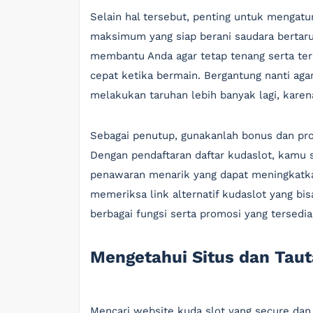
Selain hal tersebut, penting untuk mengatur
maksimum yang siap berani saudara bertaruh 
membantu Anda agar tetap tenang serta ter
cepat ketika bermain. Bergantung nanti ag
melakukan taruhan lebih banyak lagi, karena
Sebagai penutup, gunakanlah bonus dan pro
Dengan pendaftaran daftar kudaslot, kam
penawaran menarik yang dapat meningkatkan
memeriksa link alternatif kudaslot yang b
berbagai fungsi serta promosi yang tersedia
Mengetahui Situs dan Tauta
Mencari website kuda slot yang secure dan 