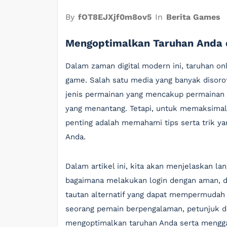
By
fOT8EJXjf0m8ov5
In
Berita Games
Mengoptimalkan Taruhan Anda d
Dalam zaman digital modern ini, taruhan on
game. Salah satu media yang banyak disoro
jenis permainan yang mencakup permainan t
yang menantang. Tetapi, untuk memaksimal
penting adalah memahami tips serta trik
Anda.
Dalam artikel ini, kita akan menjelaskan l
bagaimana melakukan login dengan aman, d
tautan alternatif yang dapat mempermudah
seorang pemain berpengalaman, petunjuk 
mengoptimalkan taruhan Anda serta mengga