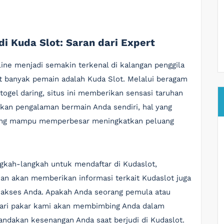
i Kuda Slot: Saran dari Expert
line menjadi semakin terkenal di kalangan penggila
t banyak pemain adalah Kuda Slot. Melalui beragam
ogel daring, situs ini memberikan sensasi taruhan
kan pengalaman bermain Anda sendiri, hal yang
 yang mampu memperbesar meningkatkan peluang
angkah-langkah untuk mendaftar di Kudaslot,
an akan memberikan informasi terkait Kudaslot juga
 akses Anda. Apakah Anda seorang pemula atau
dari pakar kami akan membimbing Anda dalam
ndakan kesenangan Anda saat berjudi di Kudaslot.