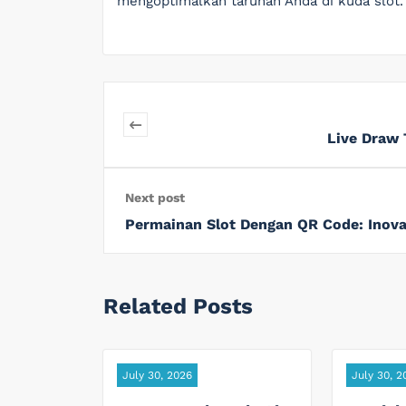
mengoptimalkan taruhan Anda di kuda slot.
Live Draw 
Next post
Permainan Slot Dengan QR Code: Inova
Related Posts
July 30, 2026
July 30, 2