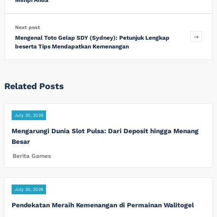
Next post
Mengenal Toto Gelap SDY (Sydney): Petunjuk Lengkap
beserta Tips Mendapatkan Kemenangan
Related Posts
July 30, 2026
Mengarungi Dunia Slot Pulsa: Dari Deposit hingga Menang
Besar
Berita Games
July 30, 2026
Pendekatan Meraih Kemenangan di Permainan Walitogel