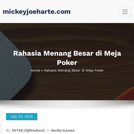
Skip
mickeyjoeharte.com
to
content
Rahasia Menang Besar di Meja
Poker
Home
»
Rahasia Menang Besar di Meja Poker
July 23, 2025
By
fOT8EJXjf0m8ov5
In
Berita Games