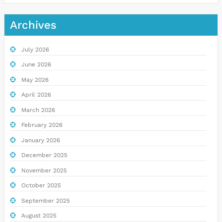
Archives
July 2026
June 2026
May 2026
April 2026
March 2026
February 2026
January 2026
December 2025
November 2025
October 2025
September 2025
August 2025