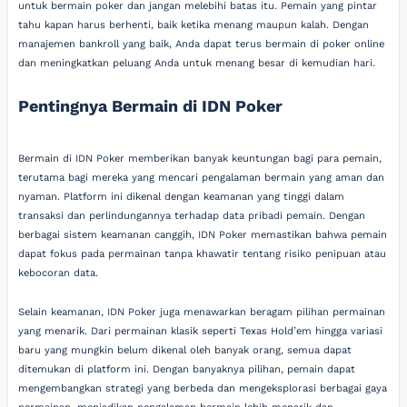
untuk bermain poker dan jangan melebihi batas itu. Pemain yang pintar
tahu kapan harus berhenti, baik ketika menang maupun kalah. Dengan
manajemen bankroll yang baik, Anda dapat terus bermain di poker online
dan meningkatkan peluang Anda untuk menang besar di kemudian hari.
Pentingnya Bermain di IDN Poker
Bermain di IDN Poker memberikan banyak keuntungan bagi para pemain,
terutama bagi mereka yang mencari pengalaman bermain yang aman dan
nyaman. Platform ini dikenal dengan keamanan yang tinggi dalam
transaksi dan perlindungannya terhadap data pribadi pemain. Dengan
berbagai sistem keamanan canggih, IDN Poker memastikan bahwa pemain
dapat fokus pada permainan tanpa khawatir tentang risiko penipuan atau
kebocoran data.
Selain keamanan, IDN Poker juga menawarkan beragam pilihan permainan
yang menarik. Dari permainan klasik seperti Texas Hold’em hingga variasi
baru yang mungkin belum dikenal oleh banyak orang, semua dapat
ditemukan di platform ini. Dengan banyaknya pilihan, pemain dapat
mengembangkan strategi yang berbeda dan mengeksplorasi berbagai gaya