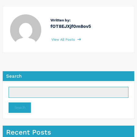
Written by:
fOT8EJXjf0m8ov5
View All Posts
Search
Search
Recent Posts