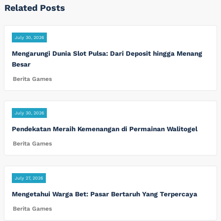
Related Posts
July 30, 2026
Mengarungi Dunia Slot Pulsa: Dari Deposit hingga Menang
Besar
Berita Games
July 30, 2026
Pendekatan Meraih Kemenangan di Permainan Walitogel
Berita Games
July 27, 2026
Mengetahui Warga Bet: Pasar Bertaruh Yang Terpercaya
Berita Games