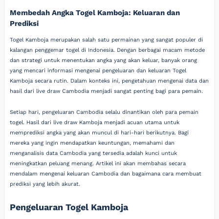
Membedah Angka Togel Kamboja: Keluaran dan
Prediksi
Togel Kamboja merupakan salah satu permainan yang sangat populer di
kalangan penggemar togel di Indonesia. Dengan berbagai macam metode
dan strategi untuk menentukan angka yang akan keluar, banyak orang
yang mencari informasi mengenai pengeluaran dan keluaran Togel
Kamboja secara rutin. Dalam konteks ini, pengetahuan mengenai data dan
hasil dari live draw Cambodia menjadi sangat penting bagi para pemain.
Setiap hari, pengeluaran Cambodia selalu dinantikan oleh para pemain
togel. Hasil dari live draw Kamboja menjadi acuan utama untuk
memprediksi angka yang akan muncul di hari-hari berikutnya. Bagi
mereka yang ingin mendapatkan keuntungan, memahami dan
menganalisis data Cambodia yang tersedia adalah kunci untuk
meningkatkan peluang menang. Artikel ini akan membahas secara
mendalam mengenai keluaran Cambodia dan bagaimana cara membuat
prediksi yang lebih akurat.
Pengeluaran Togel Kamboja