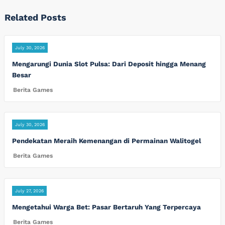
Related Posts
July 30, 2026
Mengarungi Dunia Slot Pulsa: Dari Deposit hingga Menang
Besar
Berita Games
July 30, 2026
Pendekatan Meraih Kemenangan di Permainan Walitogel
Berita Games
July 27, 2026
Mengetahui Warga Bet: Pasar Bertaruh Yang Terpercaya
Berita Games