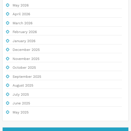
May 2026
April 2026
March 2026
February 2026
January 2026
December 2025
November 2025
October 2025
September 2025
August 2025
July 2025
June 2025
May 2025