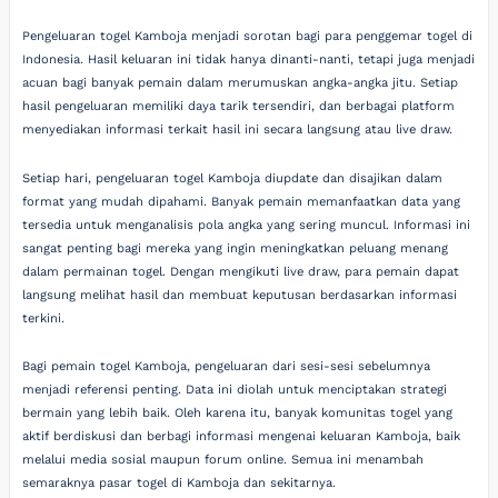
Pengeluaran togel Kamboja menjadi sorotan bagi para penggemar togel di
Indonesia. Hasil keluaran ini tidak hanya dinanti-nanti, tetapi juga menjadi
acuan bagi banyak pemain dalam merumuskan angka-angka jitu. Setiap
hasil pengeluaran memiliki daya tarik tersendiri, dan berbagai platform
menyediakan informasi terkait hasil ini secara langsung atau live draw.
Setiap hari, pengeluaran togel Kamboja diupdate dan disajikan dalam
format yang mudah dipahami. Banyak pemain memanfaatkan data yang
tersedia untuk menganalisis pola angka yang sering muncul. Informasi ini
sangat penting bagi mereka yang ingin meningkatkan peluang menang
dalam permainan togel. Dengan mengikuti live draw, para pemain dapat
langsung melihat hasil dan membuat keputusan berdasarkan informasi
terkini.
Bagi pemain togel Kamboja, pengeluaran dari sesi-sesi sebelumnya
menjadi referensi penting. Data ini diolah untuk menciptakan strategi
bermain yang lebih baik. Oleh karena itu, banyak komunitas togel yang
aktif berdiskusi dan berbagi informasi mengenai keluaran Kamboja, baik
melalui media sosial maupun forum online. Semua ini menambah
semaraknya pasar togel di Kamboja dan sekitarnya.