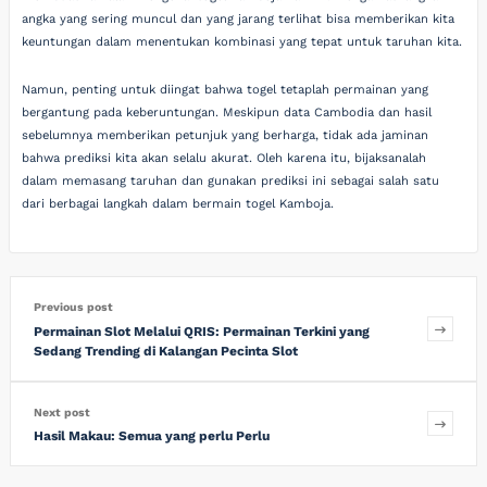
angka yang sering muncul dan yang jarang terlihat bisa memberikan kita
keuntungan dalam menentukan kombinasi yang tepat untuk taruhan kita.
Namun, penting untuk diingat bahwa togel tetaplah permainan yang
bergantung pada keberuntungan. Meskipun data Cambodia dan hasil
sebelumnya memberikan petunjuk yang berharga, tidak ada jaminan
bahwa prediksi kita akan selalu akurat. Oleh karena itu, bijaksanalah
dalam memasang taruhan dan gunakan prediksi ini sebagai salah satu
dari berbagai langkah dalam bermain togel Kamboja.
Previous post
Permainan Slot Melalui QRIS: Permainan Terkini yang
Sedang Trending di Kalangan Pecinta Slot
Next post
Hasil Makau: Semua yang perlu Perlu