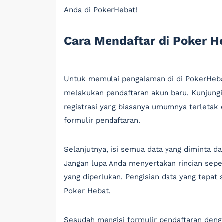
Anda di PokerHebat!
Cara Mendaftar di Poker H
Untuk memulai pengalaman di di PokerHeba
melakukan pendaftaran akun baru. Kunjungi
registrasi yang biasanya umumnya terletak
formulir pendaftaran.
Selanjutnya, isi semua data yang diminta d
Jangan lupa Anda menyertakan rincian sepe
yang diperlukan. Pengisian data yang tepat
Poker Hebat.
Sesudah mengisi formulir pendaftaran denga