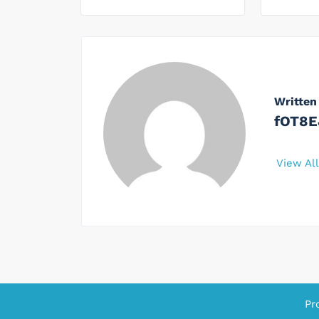
Written
fOT8E
View Al
Pr