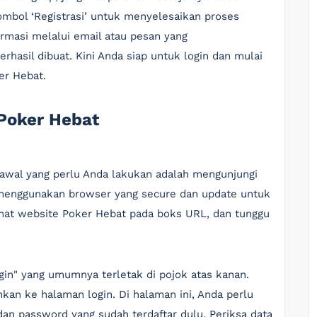
ombol ‘Registrasi’ untuk menyelesaikan proses
rmasi melalui email atau pesan yang
hasil dibuat. Kini Anda siap untuk login dan mulai
er Hebat.
Poker Hebat
 awal yang perlu Anda lakukan adalah mengunjungi
 menggunakan browser yang secure dan update untuk
mat website Poker Hebat pada boks URL, dan tunggu
gin" yang umumnya terletak di pojok atas kanan.
hkan ke halaman login. Di halaman ini, Anda perlu
an password yang sudah terdaftar dulu. Periksa data