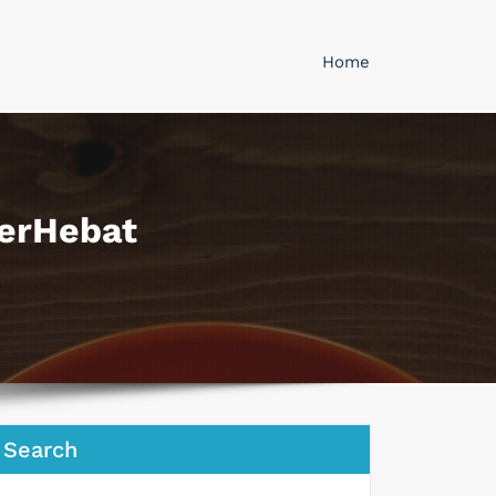
Home
kerHebat
Search