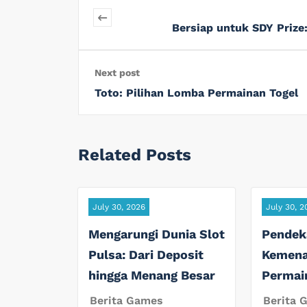
Bersiap untuk SDY Priz
Next post
Toto: Pilihan Lomba Permainan Togel
Related Posts
July 30, 2026
July 30, 2
Mengarungi Dunia Slot
Pendek
Pulsa: Dari Deposit
Kemena
hingga Menang Besar
Permai
Berita Games
Berita 