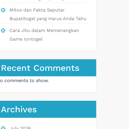
Mitos dan Fakta Seputar
Bupatitogel yang Harus Anda Tahu
Cara Jitu dalam Memenangkan
Game Iontogel
Recent Comments
o comments to show.
Archives
July 2026