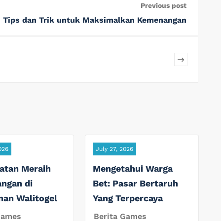
Previous post
e: Tips dan Trik untuk Maksimalkan Kemenangan
026
July 27, 2026
atan Meraih
Mengetahui Warga
ngan di
Bet: Pasar Bertaruh
nan Walitogel
Yang Terpercaya
Games
Berita Games