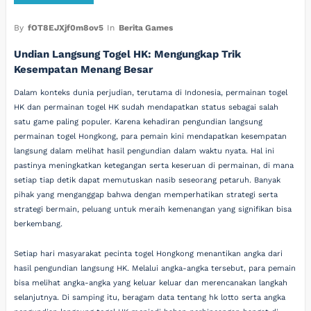
By
fOT8EJXjf0m8ov5
In
Berita Games
Undian Langsung Togel HK: Mengungkap Trik
Kesempatan Menang Besar
Dalam konteks dunia perjudian, terutama di Indonesia, permainan togel
HK dan permainan togel HK sudah mendapatkan status sebagai salah
satu game paling populer. Karena kehadiran pengundian langsung
permainan togel Hongkong, para pemain kini mendapatkan kesempatan
langsung dalam melihat hasil pengundian dalam waktu nyata. Hal ini
pastinya meningkatkan ketegangan serta keseruan di permainan, di mana
setiap tiap detik dapat memutuskan nasib seseorang petaruh. Banyak
pihak yang menganggap bahwa dengan memperhatikan strategi serta
strategi bermain, peluang untuk meraih kemenangan yang signifikan bisa
berkembang.
Setiap hari masyarakat pecinta togel Hongkong menantikan angka dari
hasil pengundian langsung HK. Melalui angka-angka tersebut, para pemain
bisa melihat angka-angka yang keluar keluar dan merencanakan langkah
selanjutnya. Di samping itu, beragam data tentang hk lotto serta angka