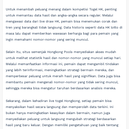
Untuk menambah peluang menang dalam kompetisi Togel HK, penting
untuk memantau data hasil dan angka-angka secara reguler. Melalui
mengawasi data dari live draw HK, pemain bisa menemukan corak dan
tren yang barangkali tidak langsung. Data historis seperti data HK lotto di
masa lalu dapat memberikan wawasan berharga bagi para pemain yang
ingin memahami nomor-nomor yang sering muncul.
Selain itu, situs semenjak Hongkong Pools menyediakan akses mudah
untuk melihat statistik hasil dan nomor-nomor yang muncul setiap hari.
Melalui memanfaatkan informasi ini, pemain dapat mengambil tindakan
yang lebih terinformasi, meningkatkan strategi bermain mereka, dan
memperbesar peluang untuk meraih hasil yang signifikan. Data juga bisa
membantu pemain mengenali nomor-nomor yang tidak sering muncul,
sehingga mereka bisa mengatur taruhan berdasarkan analisis mereka.
Sekarang, dalam kehadiran live togel Hongkong, setiap pemain bisa
menyaksikan hasil secara langsung dan memperoleh data terkini. Ini
bukan hanya meningkatkan keasyikan dalam bermain, namun juga
menyediakan peluang untuk langsung mengubah strategi berdasarkan
hasil yang baru keluar. Dengan memiliki pengetahuan yang baik tentang