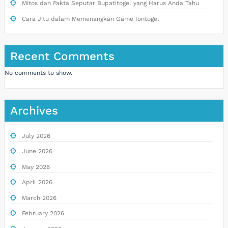
Mitos dan Fakta Seputar Bupatitogel yang Harus Anda Tahu
Cara Jitu dalam Memenangkan Game Iontogel
Recent Comments
No comments to show.
Archives
July 2026
June 2026
May 2026
April 2026
March 2026
February 2026