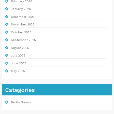
February 2026
January 2026
December 2025
November 2025
October 2025
September 2025
August 2025
July 2025
June 2025
May 2025
Categories
Berita Games