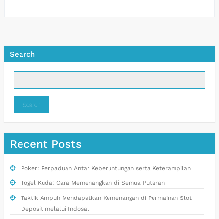
Search
Search
Recent Posts
Poker: Perpaduan Antar Keberuntungan serta Keterampilan
Togel Kuda: Cara Memenangkan di Semua Putaran
Taktik Ampuh Mendapatkan Kemenangan di Permainan Slot
Deposit melalui Indosat