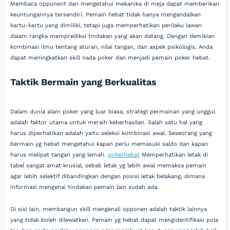
Membaca opponent dan mengetahui mekanika di meja dapat memberikan
keuntungannya tersendiri. Pemain hebat tidak hanya mengandalkan
kartu-kartu yang dimiliki, tetapi juga memperhatikan perilaku lawan
dalam rangka memprediksi tindakan yang akan datang. Dengan demikian
kombinasi ilmu tentang aturan, nilai tangan, dan aspek psikologis, Anda
dapat meningkatkan skill nada poker dan menjadi pemain poker hebat.
Taktik Bermain yang Berkualitas
Dalam dunia alam poker yang luar biasa, strategi permainan yang unggul
adalah faktor utama untuk meraih keberhasilan. Salah satu hal yang
harus diperhatikan adalah yaitu seleksi kombinasi awal. Seseorang yang
bermain yg hebat mengetahui kapan perlu memasuki saldo dan kapan
harus melipat tangan yang lemah.
pokerhebat
Memperhatikan letak di
tabel sangat amat krusial, sebab letak yg lebih awal memaksa pemain
agar lebih selektif dibandingkan dengan posisi letak belakang, dimana
informasi mengenai tindakan pemain lain sudah ada.
Di sisi lain, membangun skill mengenali opponen adalah taktik lainnya
yang tidak boleh dilewatkan. Pemain yg hebat dapat mengidentifikasi pola