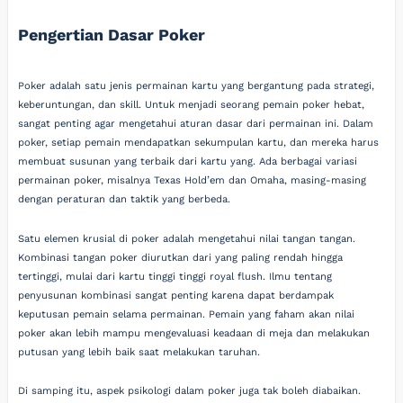
Pengertian Dasar Poker
Poker adalah satu jenis permainan kartu yang bergantung pada strategi,
keberuntungan, dan skill. Untuk menjadi seorang pemain poker hebat,
sangat penting agar mengetahui aturan dasar dari permainan ini. Dalam
poker, setiap pemain mendapatkan sekumpulan kartu, dan mereka harus
membuat susunan yang terbaik dari kartu yang. Ada berbagai variasi
permainan poker, misalnya Texas Hold’em dan Omaha, masing-masing
dengan peraturan dan taktik yang berbeda.
Satu elemen krusial di poker adalah mengetahui nilai tangan tangan.
Kombinasi tangan poker diurutkan dari yang paling rendah hingga
tertinggi, mulai dari kartu tinggi tinggi royal flush. Ilmu tentang
penyusunan kombinasi sangat penting karena dapat berdampak
keputusan pemain selama permainan. Pemain yang faham akan nilai
poker akan lebih mampu mengevaluasi keadaan di meja dan melakukan
putusan yang lebih baik saat melakukan taruhan.
Di samping itu, aspek psikologi dalam poker juga tak boleh diabaikan.