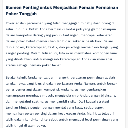
Elemen Penting untuk Menjadikan Pemain Permainan
Poker Tangguh
Poker adalah permainan yang telah menggugah minat jutaan orang di
seluruh dunia. Entah Anda bermain di lantai judi yang glamor maupun
dalam kompetisi daring yang penuh tantangan, mencapai kehebatan
dalam poker hebat memerlukan lebih dari sekadar nasib baik. Dalam
dunia poker, keterampilan, taktik, dan psikologi memainkan fungsi yang
sangat penting. Dalam tulisan ini, kita akan membahas komponen kunci
yang dibutuhkan untuk mengasah keterampilan Anda dan mencapai
status sebagai pemain poker hebat.
Belajar teknik fundamental dan mengerti peraturan permainan adalah
langkah awal yang krusial dalam perjalanan Anda. Namun, untuk benar-
benar cemerlang dalam kompetisi, Anda harus mengembangkan
kemampuan membaca musuh, mengelola chip Anda dengan bijaksana,
dan mengetahui saat harus mengambil risiko. Dari kuasai strategi
taruhan hingga pengembangan mental yang kuat, setiap aspek
memainkan peran penting dalam kesuksesan Anda. Mari kita telusuri
lebih dalam kunci-kunci tersebut untuk mencapai level permainan yang
lebih tinggi di alam poker.