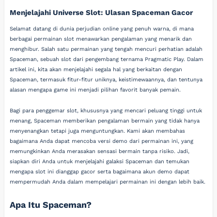
Menjelajahi Universe Slot: Ulasan Spaceman Gacor
Selamat datang di dunia perjudian online yang penuh warna, di mana
berbagai permainan slot menawarkan pengalaman yang menarik dan
menghibur. Salah satu permainan yang tengah mencuri perhatian adalah
Spaceman, sebuah slot dari pengembang ternama Pragmatic Play. Dalam
artikel ini, kita akan menjelajahi segala hal yang berkaitan dengan
Spaceman, termasuk fitur-fitur uniknya, keistimewaannya, dan tentunya
alasan mengapa game ini menjadi pilihan favorit banyak pemain.
Bagi para penggemar slot, khususnya yang mencari peluang tinggi untuk
menang, Spaceman memberikan pengalaman bermain yang tidak hanya
menyenangkan tetapi juga menguntungkan. Kami akan membahas
bagaimana Anda dapat mencoba versi demo dari permainan ini, yang
memungkinkan Anda merasakan sensasi bermain tanpa risiko. Jadi,
siapkan diri Anda untuk menjelajahi galaksi Spaceman dan temukan
mengapa slot ini dianggap gacor serta bagaimana akun demo dapat
mempermudah Anda dalam mempelajari permainan ini dengan lebih baik.
Apa Itu Spaceman?