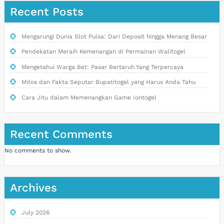
Recent Posts
Mengarungi Dunia Slot Pulsa: Dari Deposit hingga Menang Besar
Pendekatan Meraih Kemenangan di Permainan Walitogel
Mengetahui Warga Bet: Pasar Bertaruh Yang Terpercaya
Mitos dan Fakta Seputar Bupatitogel yang Harus Anda Tahu
Cara Jitu dalam Memenangkan Game Iontogel
Recent Comments
No comments to show.
Archives
July 2026