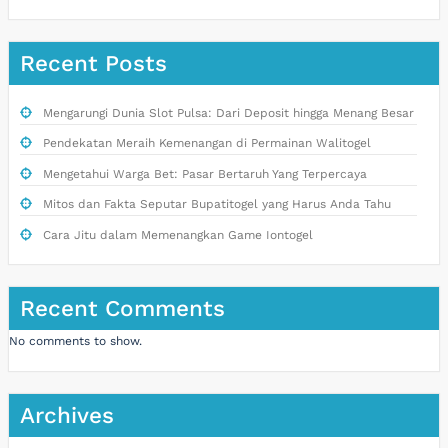
Recent Posts
Mengarungi Dunia Slot Pulsa: Dari Deposit hingga Menang Besar
Pendekatan Meraih Kemenangan di Permainan Walitogel
Mengetahui Warga Bet: Pasar Bertaruh Yang Terpercaya
Mitos dan Fakta Seputar Bupatitogel yang Harus Anda Tahu
Cara Jitu dalam Memenangkan Game Iontogel
Recent Comments
No comments to show.
Archives