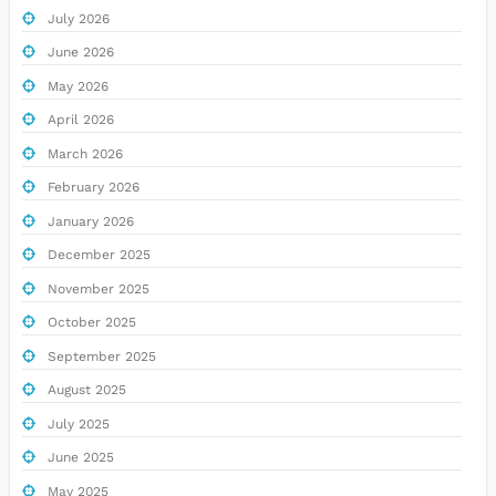
July 2026
June 2026
May 2026
April 2026
March 2026
February 2026
January 2026
December 2025
November 2025
October 2025
September 2025
August 2025
July 2025
June 2025
May 2025