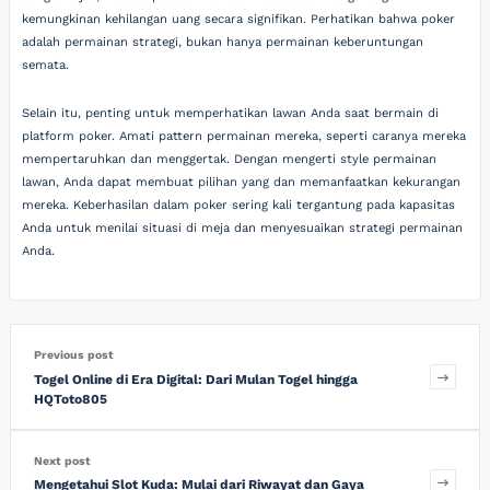
kemungkinan kehilangan uang secara signifikan. Perhatikan bahwa poker
adalah permainan strategi, bukan hanya permainan keberuntungan
semata.
Selain itu, penting untuk memperhatikan lawan Anda saat bermain di
platform poker. Amati pattern permainan mereka, seperti caranya mereka
mempertaruhkan dan menggertak. Dengan mengerti style permainan
lawan, Anda dapat membuat pilihan yang dan memanfaatkan kekurangan
mereka. Keberhasilan dalam poker sering kali tergantung pada kapasitas
Anda untuk menilai situasi di meja dan menyesuaikan strategi permainan
Anda.
Previous post
Togel Online di Era Digital: Dari Mulan Togel hingga
HQToto805
Next post
Mengetahui Slot Kuda: Mulai dari Riwayat dan Gaya