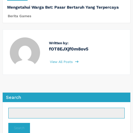
Mengetahui Warga Bet: Pasar Bertaruh Yang Terpercaya
Berita Games
Written by:
fOT8EJXjf0m8ov5
View All Posts
Search
Search