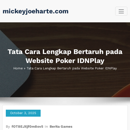
Skip
mickeyjoeharte.com
to
content
Tata Cara Lengkap Bertaruh pada
Website Poker IDNPlay
Home
»
Tata Cara Lengkap Bertaruh pada Website Poker IDNPlay
October 3, 2025
By
fOT8EJXjf0m8ov5
In
Berita Games