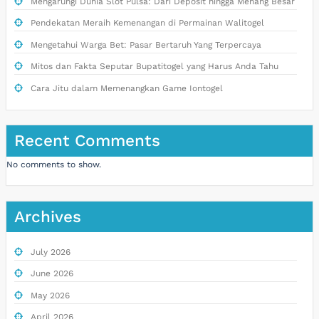
Mengarungi Dunia Slot Pulsa: Dari Deposit hingga Menang Besar
Pendekatan Meraih Kemenangan di Permainan Walitogel
Mengetahui Warga Bet: Pasar Bertaruh Yang Terpercaya
Mitos dan Fakta Seputar Bupatitogel yang Harus Anda Tahu
Cara Jitu dalam Memenangkan Game Iontogel
Recent Comments
No comments to show.
Archives
July 2026
June 2026
May 2026
April 2026