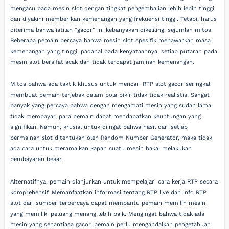
mengacu pada mesin slot dengan tingkat pengembalian lebih lebih tinggi
dan diyakini memberikan kemenangan yang frekuensi tinggi. Tetapi, harus
diterima bahwa istilah "gacor" ini kebanyakan dikelilingi sejumlah mitos.
Beberapa pemain percaya bahwa mesin slot spesifik menawarkan masa
kemenangan yang tinggi, padahal pada kenyataannya, setiap putaran pada
mesin slot bersifat acak dan tidak terdapat jaminan kemenangan.
Mitos bahwa ada taktik khusus untuk mencari RTP slot gacor seringkali
membuat pemain terjebak dalam pola pikir tidak tidak realistis. Sangat
banyak yang percaya bahwa dengan mengamati mesin yang sudah lama
tidak membayar, para pemain dapat mendapatkan keuntungan yang
signifikan. Namun, krusial untuk diingat bahwa hasil dari setiap
permainan slot ditentukan oleh Random Number Generator, maka tidak
ada cara untuk meramalkan kapan suatu mesin bakal melakukan
pembayaran besar.
Alternatifnya, pemain dianjurkan untuk mempelajari cara kerja RTP secara
komprehensif. Memanfaatkan informasi tentang RTP live dan info RTP
slot dari sumber terpercaya dapat membantu pemain memilih mesin
yang memiliki peluang menang lebih baik. Mengingat bahwa tidak ada
mesin yang senantiasa gacor, pemain perlu mengandalkan pengetahuan