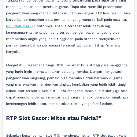
Tahapan fungsi pengembalian langsung tergantung pada algoritma yang
mana digunakan oleh pembuat game. Tiapa slot memiliki prosentase
pengembalian yang mana ditetapkan, namun dengan RTP live, nilai ini bisa
bervariasi berdasarkan data permainan yang mana terjadi pada saat itu.
RTP PRAGMATIC
Contohnya, apabila terdapat lebih banyak lagi
kemenangan-kemenangan yang terjadi, pengembalian langsung bisa
memberikan angka yang lebih tinggi dari pada standar, menyediakan
pemain tanda bahwa permainan tersebut lagi dalam tahap "menang
banyak".
Mengetahui bagaimana fungsi RTP live amat krusial bagi para pengganda
yang ingin ingin memaksimalkan peluang mereka. Dengan mengawasi
pengembalian langsung, pemain bisa memilih untuk bermain di game
yang menawarkan memberikan tingkat kembalian yang lebih lebih tinggi
dalam saat tertentu. Selain itu, info mengenai rahasia RTP slot juga bisa
dapat menolong pemain mencari slot yang memiliki punya kemungkinan
kemenangan lebih besar, menciptakan taktik yang efektif dalam.
RTP Slot Gacor: Mitos atau Fakta?"
Sebagian besar pemain slot 常常 mendengar istilah RTP slot gacor, yang