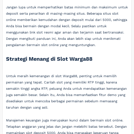
Jangan lupa untuk memperhatikan batas minimum dan maksimum untuk
deposit serta penarikan di masing-masing situs. Beberapa situs slot
online memberikan kemudahan dengan deposit mulai dari 5000, sehingga
Anda bisa bermain dengan modal kecil. Selalu pastikan untuk
menggunakan link slot resmi agar aman dan terjamin saat bertransaksi.
Dengan mengikuti panduan ini, Anda akan lebih siap untuk menikmati
pengalaman bermain slot online yang menguntungkan.
Strategi Menang di Slot Warga88
Untuk meraih kemenangan di slot Warga88, penting untuk memilih
permainan yang tepat. Carilah slot yang memiliki RTP tinggi, karena
semakin tinggi angka RTP, peluang Anda untuk mendapatkan kemenangan
juga semakin besar. Selain itu, Anda bisa memanfaatkan fitur demo yang
disediakan untuk mencoba berbagai permainan sebelum memasang
taruhan dengan uang asli.
Manajemen keuangan juga merupakan kunci dalam bermain slot online.
Tetapkan anggaran yang jelas dan jangan melebihi batas tersebut. Dengan
memainkan slot deposit 5000, Anda bisa merasakan keseruan tanpa