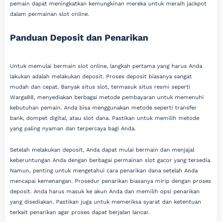
pemain dapat meningkatkan kemungkinan mereka untuk meraih jackpot
dalam permainan slot online.
Panduan Deposit dan Penarikan
Untuk memulai bermain slot online, langkah pertama yang harus Anda
lakukan adalah melakukan deposit. Proses deposit biasanya sangat
mudah dan cepat. Banyak situs slot, termasuk situs resmi seperti
Warga88, menyediakan berbagai metode pembayaran untuk memenuhi
kebutuhan pemain. Anda bisa menggunakan metode seperti transfer
bank, dompet digital, atau slot dana. Pastikan untuk memilih metode
yang paling nyaman dan terpercaya bagi Anda.
Setelah melakukan deposit, Anda dapat mulai bermain dan menjajal
keberuntungan Anda dengan berbagai permainan slot gacor yang tersedia.
Namun, penting untuk mengetahui cara penarikan dana setelah Anda
mencapai kemenangan. Prosedur penarikan biasanya mirip dengan proses
deposit. Anda harus masuk ke akun Anda dan memilih opsi penarikan
yang disediakan. Pastikan juga untuk memeriksa syarat dan ketentuan
terkait penarikan agar proses dapat berjalan lancar.