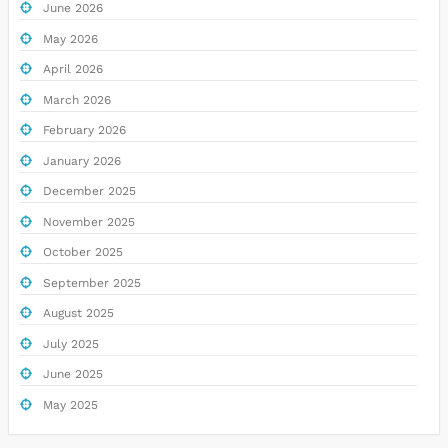
June 2026
May 2026
April 2026
March 2026
February 2026
January 2026
December 2025
November 2025
October 2025
September 2025
August 2025
July 2025
June 2025
May 2025