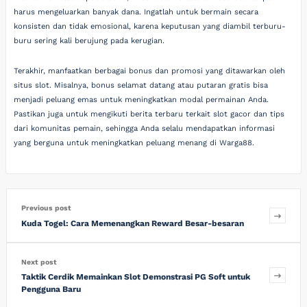
harus mengeluarkan banyak dana. Ingatlah untuk bermain secara
konsisten dan tidak emosional, karena keputusan yang diambil terburu-
buru sering kali berujung pada kerugian.
Terakhir, manfaatkan berbagai bonus dan promosi yang ditawarkan oleh
situs slot. Misalnya, bonus selamat datang atau putaran gratis bisa
menjadi peluang emas untuk meningkatkan modal permainan Anda.
Pastikan juga untuk mengikuti berita terbaru terkait slot gacor dan tips
dari komunitas pemain, sehingga Anda selalu mendapatkan informasi
yang berguna untuk meningkatkan peluang menang di Warga88.
Previous post
Kuda Togel: Cara Memenangkan Reward Besar-besaran
Next post
Taktik Cerdik Memainkan Slot Demonstrasi PG Soft untuk
Pengguna Baru