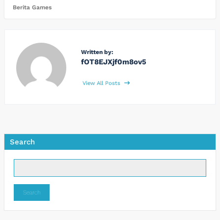
Berita Games
Written by:
fOT8EJXjf0m8ov5
View All Posts
Search
Search