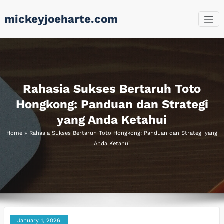
Skip
mickeyjoeharte.com
to
content
Rahasia Sukses Bertaruh Toto
Hongkong: Panduan dan Strategi
yang Anda Ketahui
Home
»
Rahasia Sukses Bertaruh Toto Hongkong: Panduan dan Strategi yang
Anda Ketahui
January 1, 2026