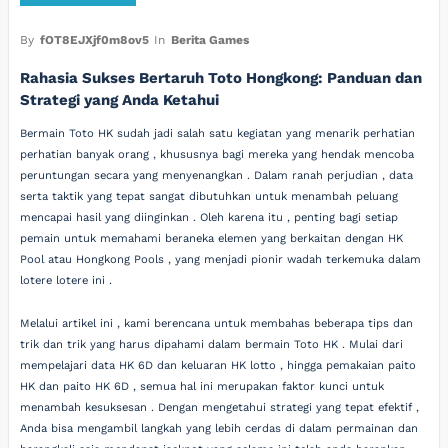
By
fOT8EJXjf0m8ov5
In
Berita Games
Rahasia Sukses Bertaruh Toto Hongkong: Panduan dan
Strategi yang Anda Ketahui
Bermain Toto HK sudah jadi salah satu kegiatan yang menarik perhatian
perhatian banyak orang , khususnya bagi mereka yang hendak mencoba
peruntungan secara yang menyenangkan . Dalam ranah perjudian , data
serta taktik yang tepat sangat dibutuhkan untuk menambah peluang
mencapai hasil yang diinginkan . Oleh karena itu , penting bagi setiap
pemain untuk memahami beraneka elemen yang berkaitan dengan HK
Pool atau Hongkong Pools , yang menjadi pionir wadah terkemuka dalam
lotere lotere ini .
Melalui artikel ini , kami berencana untuk membahas beberapa tips dan
trik dan trik yang harus dipahami dalam bermain Toto HK . Mulai dari
mempelajari data HK 6D dan keluaran HK lotto , hingga pemakaian paito
HK dan paito HK 6D , semua hal ini merupakan faktor kunci untuk
menambah kesuksesan . Dengan mengetahui strategi yang tepat efektif ,
Anda bisa mengambil langkah yang lebih cerdas di dalam permainan dan