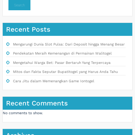
Search
Recent Posts
Mengarungi Dunia Slot Pulsa: Dari Deposit hingga Menang Besar
Pendekatan Meraih Kemenangan di Permainan Walitogel
Mengetahui Warga Bet: Pasar Bertaruh Yang Terpercaya
Mitos dan Fakta Seputar Bupatitogel yang Harus Anda Tahu
Cara Jitu dalam Memenangkan Game Iontogel
Recent Comments
No comments to show.