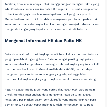
Terakhir, tidak ada salahnya untuk menggabungkan beragam taktik yang
ada. Kombinasi antara analisa data HK dengan intuisi serta pengalaman
pribadi sendiri juga bisa bisa mendapatkan hasil yang baik positif.
Memanfaatkan paito HK lotto dalam mengawasi perubahan pada corak
keluaran dan mencatat angka kesukaan mungkin menjadi rahasia dalam
mengetahui angka yang tepat cocok dalam bermain di Toto HK.
Mengenal Informasi HK dan Paito HK
Data HK adalah informasi lengkap terkait hasil keluaran nomor toto HK
yang diperoleh Hongkong Pools. Data ini sangat penting bagi petaruh
sebab memberikan gambaran tentang kombinasi angka yang telah dipilih
memberikan hasil positif. Melalui analisis data HK 6D, pemain dapat
mengamati pola serta kecenderungan yang ada, sehingga bisa
memprediksi angka-angka yang mungkin muncul di masa mendatang.
Peta HK adalah media grafik yang sering digunakan oleh para pemain
untuk memfasilitasi analisis data Hongkong. Pada paito ini, angka
keluaran diperlihatkan dalam bentuk grafik, yang memungkinkan para
pemain untuk dengan cepat melihat jumlah kemunculan serta pola