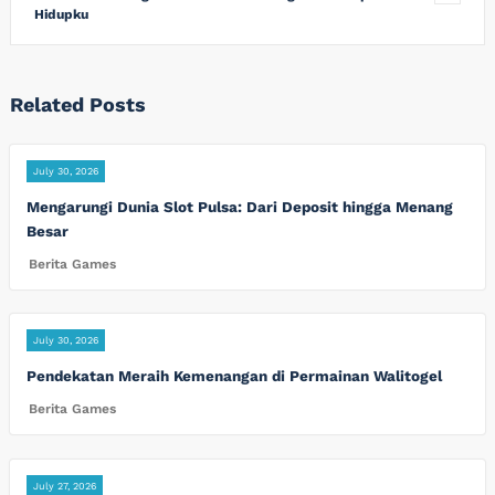
Hidupku
Related Posts
July 30, 2026
Mengarungi Dunia Slot Pulsa: Dari Deposit hingga Menang
Besar
Berita Games
July 30, 2026
Pendekatan Meraih Kemenangan di Permainan Walitogel
Berita Games
July 27, 2026