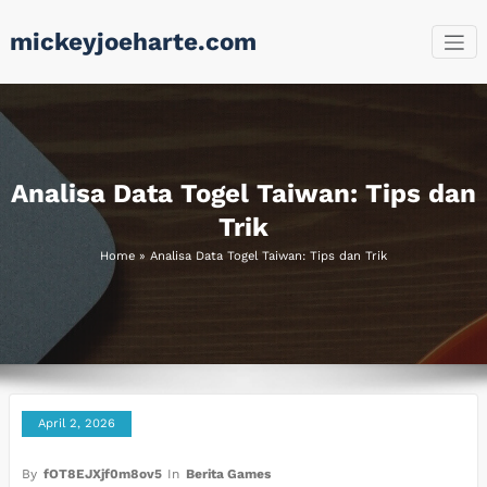
Skip
mickeyjoeharte.com
to
content
Analisa Data Togel Taiwan: Tips dan
Trik
Home
»
Analisa Data Togel Taiwan: Tips dan Trik
April 2, 2026
By
fOT8EJXjf0m8ov5
In
Berita Games