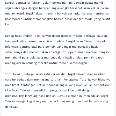
sangat populer di Taiwan. Dalam permainan ini, pemain dapat memilih
sejumlah angka dengan harapan angka-angka tersebut akan keluar dalam
undian resmi. Togel Taiwan menarik banyak perhatian karena memberikan
kesempatan untuk memenangkan hadiah besar dengan modal yang relatif
kecil.
Setiap hasil undian Togel Taiwan dapat diakses melalui berbagai saluran,
termasuk situs resmi dan aplikasi mobile. Pengeluaran Taiwan menjadi
informasi penting bagi para pemain yang ingin menganalisis hasil
sebelumnya dan merumuskan strategi untuk permainan mereka. Dengan
memahami pola-pola yang muncul dalam hasil undian, pemain dapat
meningkatkan peluang mereka untuk meraih kemenangan.
Toto Taiwan, sebagai salah satu variasi dari Togel Taiwan, menawarkan
cara berbeda dalam memasang taruhan. Penggemar Toto Taiwan biasanya
menikmati tantangan untuk menebak angka yang akan keluar, sementara
Live Draw Taiwan menyediakan pengalaman interaktif dengan
menampilkan langsung hasil undian. Semua elemen ini menjadikan Togel
Taiwan sebagai kegiatan yang menarik dan menghibur bagi banyak orang
di Taiwan.