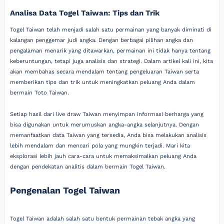
Analisa Data Togel Taiwan: Tips dan Trik
Togel Taiwan telah menjadi salah satu permainan yang banyak diminati di
kalangan penggemar judi angka. Dengan berbagai pilihan angka dan
pengalaman menarik yang ditawarkan, permainan ini tidak hanya tentang
keberuntungan, tetapi juga analisis dan strategi. Dalam artikel kali ini, kita
akan membahas secara mendalam tentang pengeluaran Taiwan serta
memberikan tips dan trik untuk meningkatkan peluang Anda dalam
bermain Toto Taiwan.
Setiap hasil dari live draw Taiwan menyimpan informasi berharga yang
bisa digunakan untuk merumuskan angka-angka selanjutnya. Dengan
memanfaatkan data Taiwan yang tersedia, Anda bisa melakukan analisis
lebih mendalam dan mencari pola yang mungkin terjadi. Mari kita
eksplorasi lebih jauh cara-cara untuk memaksimalkan peluang Anda
dengan pendekatan analitis dalam bermain Togel Taiwan.
Pengenalan Togel Taiwan
Togel Taiwan adalah salah satu bentuk permainan tebak angka yang