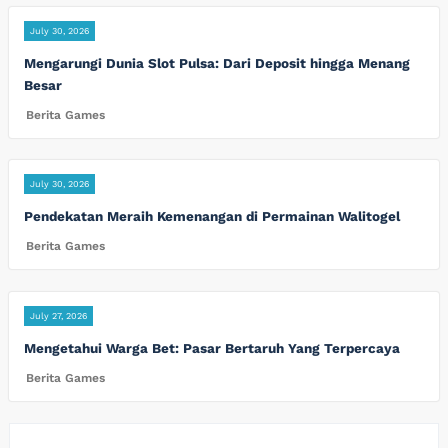
July 30, 2026
Mengarungi Dunia Slot Pulsa: Dari Deposit hingga Menang
Besar
Berita Games
July 30, 2026
Pendekatan Meraih Kemenangan di Permainan Walitogel
Berita Games
July 27, 2026
Mengetahui Warga Bet: Pasar Bertaruh Yang Terpercaya
Berita Games