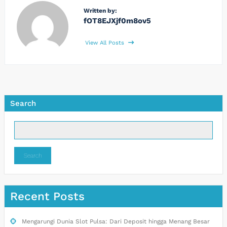
Written by:
fOT8EJXjf0m8ov5
View All Posts
Search
Search
Recent Posts
Mengarungi Dunia Slot Pulsa: Dari Deposit hingga Menang Besar