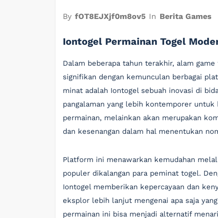
By
fOT8EJXjf0m8ov5
In
Berita Games
Iontogel Permainan Togel Moder
Dalam beberapa tahun terakhir, alam game 
signifikan dengan kemunculan berbagai plat
minat adalah Iontogel sebuah inovasi di 
pangalaman yang lebih kontemporer untuk 
permainan, melainkan akan merupakan komu
dan kesenangan dalam hal menentukan nom
Platform ini menawarkan kemudahan melalu
populer dikalangan para peminat togel. Den
Iontogel memberikan kepercayaan dan keny
eksplor lebih lanjut mengenai apa saja yan
permainan ini bisa menjadi alternatif mena