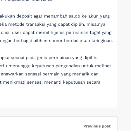
lakukan deposit agar menambah saldo ke akun yang
eka metode transaksi yang dapat dipilih, misalnya
diisi, user dapat memilih jenis permainan togel yang
, dengan berbagai pilihan nomor berdasarkan keinginan.
ngka sesuai pada jenis permainan yang dipilih.
erlu menunggu keputusan pengundian untuk melihat
menawarkan sensasi bermain yang menarik dan
pat menikmati sensasi menanti keputusan secara
Previous post