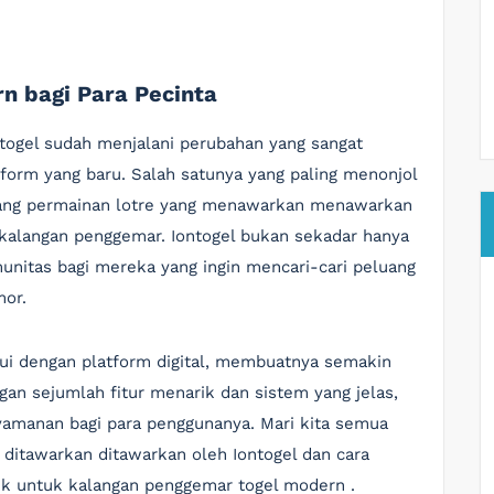
n bagi Para Pecinta
togel sudah menjalani perubahan yang sangat
form yang baru. Salah satunya yang paling menonjol
bidang permainan lotre yang menawarkan menawarkan
kalangan penggemar. Iontogel bukan sekadar hanya
nitas bagi mereka yang ingin mencari-cari peluang
or.
i dengan platform digital, membuatnya semakin
gan sejumlah fitur menarik dan sistem yang jelas,
amanan bagi para penggunanya. Mari kita semua
g ditawarkan ditawarkan oleh Iontogel dan cara
rik untuk kalangan penggemar togel modern .