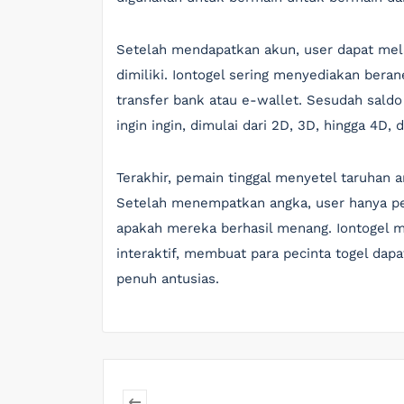
Setelah mendapatkan akun, user dapat me
dimiliki. Iontogel sering menyediakan beran
transfer bank atau e-wallet. Sesudah saldo 
ingin ingin, dimulai dari 2D, 3D, hingga 4D
Terakhir, pemain tinggal menyetel taruhan a
Setelah menempatkan angka, user hanya p
apakah mereka berhasil menang. Iontogel 
interaktif, membuat para pecinta togel da
penuh antusias.