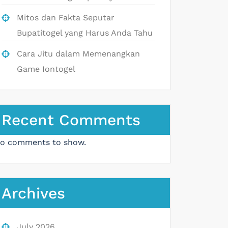
Mitos dan Fakta Seputar
Bupatitogel yang Harus Anda Tahu
Cara Jitu dalam Memenangkan
Game Iontogel
Recent Comments
o comments to show.
Archives
July 2026