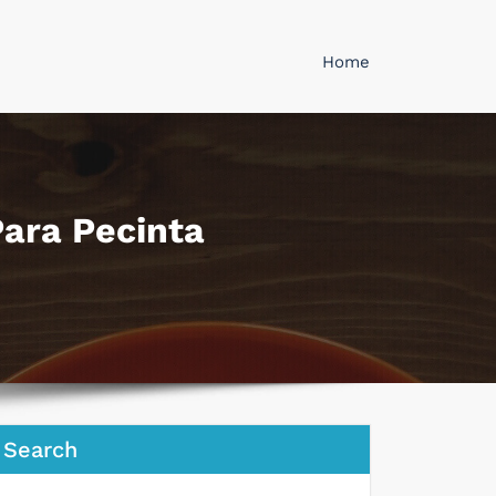
Home
Para Pecinta
Search