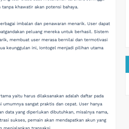
 tanpa khawatir akan potensi bahaya.
 berbagai imbalan dan penawaran menarik. User dapat
atgandakan peluang mereka untuk berhasil. Sistem
arik, membuat user merasa bernilai dan termotivasi
 keunggulan ini, Iontogel menjadi pilihan utama
tama yaitu harus dilaksanakan adalah daftar pada
ini umumnya sangat praktis dan cepat. User hanya
an data yang diperlukan dibutuhkan, misalnya nama,
istrasi sukses, pemain akan mendapatkan akun yang
n menjalankan transaksi.