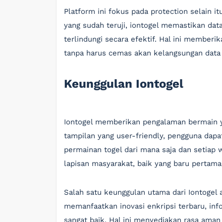
Platform ini fokus pada protection selain 
yang sudah teruji, iontogel memastikan dat
terlindungi secara efektif. Hal ini member
tanpa harus cemas akan kelangsungan data 
Keunggulan Iontogel
Iontogel memberikan pengalaman bermain y
tampilan yang user-friendly, pengguna dap
permainan togel dari mana saja dan setiap
lapisan masyarakat, baik yang baru pertam
Salah satu keunggulan utama dari Iontogel
memanfaatkan inovasi enkripsi terbaru, info
sangat baik. Hal ini menyediakan rasa aman