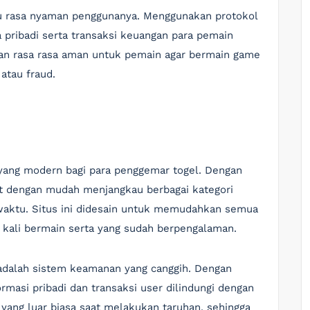
itu rasa nyaman penggunanya. Menggunakan protokol
a pribadi serta transaksi keuangan para pemain
ikan rasa rasa aman untuk pemain agar bermain game
atau fraud.
ang modern bagi para penggemar togel. Dengan
at dengan mudah menjangkau berbagai kategori
 waktu. Situs ini didesain untuk memudahkan semua
a kali bermain serta yang sudah berpengalaman.
 adalah sistem keamanan yang canggih. Dengan
rmasi pribadi dan transaksi user dilindungi dengan
 yang luar biasa saat melakukan taruhan, sehingga