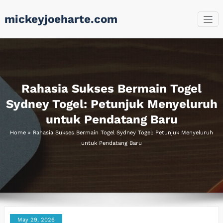
Skip
mickeyjoeharte.com
to
content
Rahasia Sukses Bermain Togel
Sydney Togel: Petunjuk Menyeluruh
untuk Pendatang Baru
Home
»
Rahasia Sukses Bermain Togel Sydney Togel: Petunjuk Menyeluruh
untuk Pendatang Baru
May 29, 2026