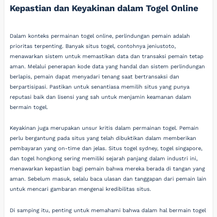
Kepastian dan Keyakinan dalam Togel Online
Dalam konteks permainan togel online, perlindungan pemain adalah
prioritas terpenting. Banyak situs togel, contohnya jeniustoto,
menawarkan sistem untuk memastikan data dan transaksi pemain tetap
aman. Melalui penerapan kode data yang handal dan sistem perlindungan
berlapis, pemain dapat menyadari tenang saat bertransaksi dan
berpartisipasi. Pastikan untuk senantiasa memilih situs yang punya
reputasi baik dan lisensi yang sah untuk menjamin keamanan dalam
bermain togel.
Keyakinan juga merupakan unsur kritis dalam permainan togel. Pemain
perlu bergantung pada situs yang telah dibuktikan dalam memberikan
pembayaran yang on-time dan jelas. Situs togel sydney, togel singapore,
dan togel hongkong sering memiliki sejarah panjang dalam industri ini,
menawarkan kepastian bagi pemain bahwa mereka berada di tangan yang
aman. Sebelum masuk, selalu baca ulasan dan tanggapan dari pemain lain
untuk mencari gambaran mengenai kredibilitas situs.
Di samping itu, penting untuk memahami bahwa dalam hal bermain togel