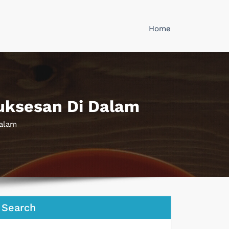
Home
uksesan Di Dalam
Dalam
Search