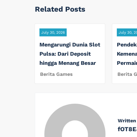
Related Posts
July 30, 2026
July 30, 2
Mengarungi Dunia Slot
Pendek
Pulsa: Dari Deposit
Kemena
hingga Menang Besar
Permai
Berita Games
Berita 
Written
fOT8E