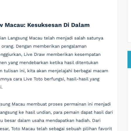
w Macau: Kesuksesan Di Dalam
ian Langsung Macau telah menjadi salah satunya
h orang. Dengan memberikan pengalaman
nggiurkan, Live Draw memberikan kesempatan
n yang mendebarkan ketika hasil ditentukan
 tulisan ini, kita akan menjelajahi berbagai macam
nya cara Live Toto berfungsi, hasil-hasil yang
i.
gsung Macau membuat proses permainan ini menjadi
langsung ke hasil undian, para pemain dapat hasil dari
itu besar dalam usaha mendapatkan hadiah. Dari
ar, Toto Macau telah sebagai sebuah pilihan favorit