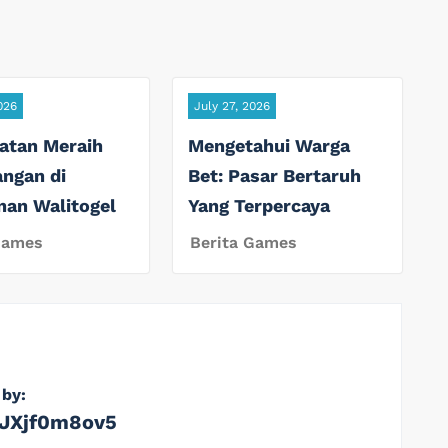
026
July 27, 2026
atan Meraih
Mengetahui Warga
ngan di
Bet: Pasar Bertaruh
nan Walitogel
Yang Terpercaya
Games
Berita Games
 by:
JXjf0m8ov5