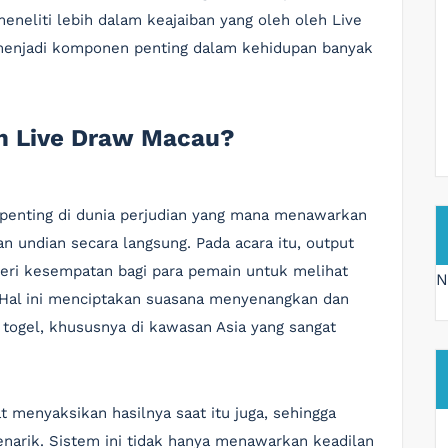
meneliti lebih dalam keajaiban yang oleh oleh Live
menjadi komponen penting dalam kehidupan banyak
n Live Draw Macau?
penting di dunia perjudian yang mana menawarkan
 undian secara langsung. Pada acara itu, output
eri kesempatan bagi para pemain untuk melihat
N
. Hal ini menciptakan suasana menyenangkan dan
togel, khususnya di kawasan Asia yang sangat
 menyaksikan hasilnya saat itu juga, sehingga
narik. Sistem ini tidak hanya menawarkan keadilan