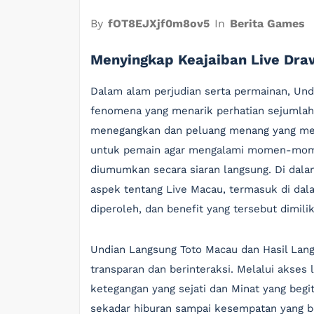
By
fOT8EJXjf0m8ov5
In
Berita Games
Menyingkap Keajaiban Live Dra
Dalam alam perjudian serta permainan, Und
fenomena yang menarik perhatian sejumla
menegangkan dan peluang menang yang me
untuk pemain agar mengalami momen-mome
diumumkan secara siaran langsung. Di dalam
aspek tentang Live Macau, termasuk di dalam
diperoleh, dan benefit yang tersebut dimilik
Undian Langsung Toto Macau dan Hasil Lan
transparan dan berinteraksi. Melalui akses 
ketegangan yang sejati dan Minat yang beg
sekadar hiburan sampai kesempatan yang bes