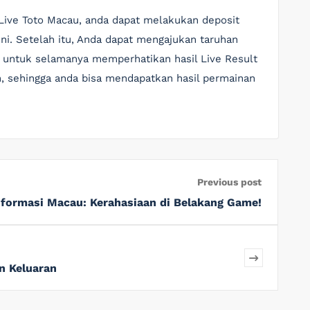
da Live Toto Macau, anda dapat melakukan deposit
ini. Setelah itu, Anda dapat mengajukan taruhan
t untuk selamanya memperhatikan hasil Live Result
, sehingga anda bisa mendapatkan hasil permainan
Previous post
nformasi Macau: Kerahasiaan di Belakang Game!
n Keluaran