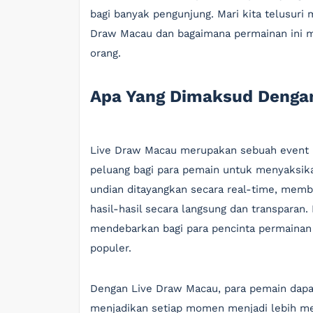
bagi banyak pengunjung. Mari kita telusuri 
Draw Macau dan bagaimana permainan ini 
orang.
Apa Yang Dimaksud Denga
Live Draw Macau merupakan sebuah event 
peluang bagi para pemain untuk menyaksikan
undian ditayangkan secara real-time, memb
hasil-hasil secara langsung dan transparan
mendebarkan bagi para pencinta permainan 
populer.
Dengan Live Draw Macau, para pemain dapat
menjadikan setiap momen menjadi lebih me