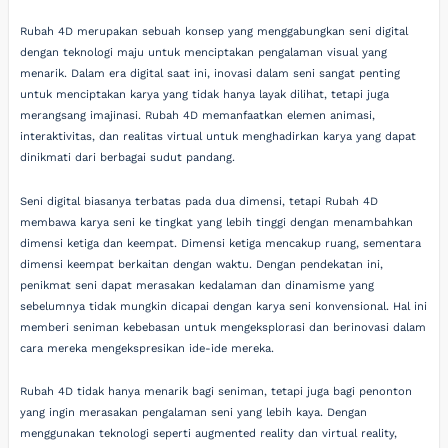
Rubah 4D merupakan sebuah konsep yang menggabungkan seni digital
dengan teknologi maju untuk menciptakan pengalaman visual yang
menarik. Dalam era digital saat ini, inovasi dalam seni sangat penting
untuk menciptakan karya yang tidak hanya layak dilihat, tetapi juga
merangsang imajinasi. Rubah 4D memanfaatkan elemen animasi,
interaktivitas, dan realitas virtual untuk menghadirkan karya yang dapat
dinikmati dari berbagai sudut pandang.
Seni digital biasanya terbatas pada dua dimensi, tetapi Rubah 4D
membawa karya seni ke tingkat yang lebih tinggi dengan menambahkan
dimensi ketiga dan keempat. Dimensi ketiga mencakup ruang, sementara
dimensi keempat berkaitan dengan waktu. Dengan pendekatan ini,
penikmat seni dapat merasakan kedalaman dan dinamisme yang
sebelumnya tidak mungkin dicapai dengan karya seni konvensional. Hal ini
memberi seniman kebebasan untuk mengeksplorasi dan berinovasi dalam
cara mereka mengekspresikan ide-ide mereka.
Rubah 4D tidak hanya menarik bagi seniman, tetapi juga bagi penonton
yang ingin merasakan pengalaman seni yang lebih kaya. Dengan
menggunakan teknologi seperti augmented reality dan virtual reality,