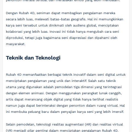
penonton merasa terlibat dan merasakan emosi yang lebih mendalam.
Dengan Rubah 4D, seniman dapat membagikan pengalaman mereka
secara lebih luas, melewati batas-batas geografis. Hal ini memungkinkan
karya seni tersebut untuk dinikmati oleh audiens global, menciptakan
kolaborasi yang lebih luas. Inovasi ini tidak hanya mengubah cara seni
diproduksi, tetapi juga bagaimana seni diapresiasi dan dipahami oleh
masyarakat.
Teknik dan Teknologi
Rubah 4D memanfaatkan berbagai teknik inovatif dalam seni digital untuk
menciptakan pengalaman yang unik dan interaktif. Salah satu teknik
utama yang digunakan adalah pemodelan tiga dimensi yang terintegrasi
dengan elemen animasi. Dengan menggunakan perangkat lunak canggih,
artis dapat merancang objek digital yang tidak hanya terlihat realistis
namun juga dapat berinteraksi dengan penonton dalam ruang virtual. Hal
ini membuka peluang baru dalam penyajian karya seni yang lebih imersif.
Selain pemodelan, teknologi realitas augmentasi (AR) dan realitas virtual
(VR) menjadi pilar penting dalam menciptakan pengalaman Rubah 4D.