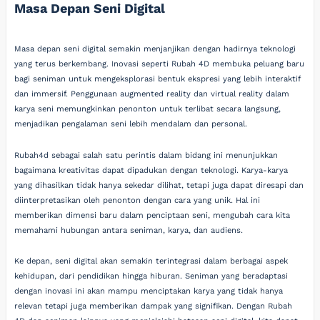
Masa Depan Seni Digital
Masa depan seni digital semakin menjanjikan dengan hadirnya teknologi
yang terus berkembang. Inovasi seperti Rubah 4D membuka peluang baru
bagi seniman untuk mengeksplorasi bentuk ekspresi yang lebih interaktif
dan immersif. Penggunaan augmented reality dan virtual reality dalam
karya seni memungkinkan penonton untuk terlibat secara langsung,
menjadikan pengalaman seni lebih mendalam dan personal.
Rubah4d sebagai salah satu perintis dalam bidang ini menunjukkan
bagaimana kreativitas dapat dipadukan dengan teknologi. Karya-karya
yang dihasilkan tidak hanya sekedar dilihat, tetapi juga dapat diresapi dan
diinterpretasikan oleh penonton dengan cara yang unik. Hal ini
memberikan dimensi baru dalam penciptaan seni, mengubah cara kita
memahami hubungan antara seniman, karya, dan audiens.
Ke depan, seni digital akan semakin terintegrasi dalam berbagai aspek
kehidupan, dari pendidikan hingga hiburan. Seniman yang beradaptasi
dengan inovasi ini akan mampu menciptakan karya yang tidak hanya
relevan tetapi juga memberikan dampak yang signifikan. Dengan Rubah