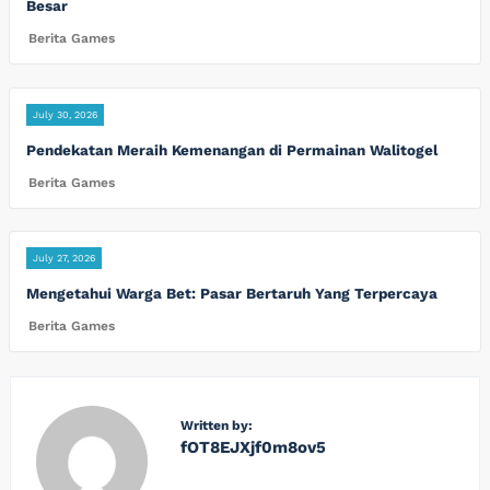
Besar
Berita Games
July 30, 2026
Pendekatan Meraih Kemenangan di Permainan Walitogel
Berita Games
July 27, 2026
Mengetahui Warga Bet: Pasar Bertaruh Yang Terpercaya
Berita Games
Written by:
fOT8EJXjf0m8ov5