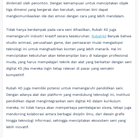
dinikmati oleh penonton. Dengan kemampuan untuk menciptakan objek
tiga dimensi yang bergerak dan berubah, seniman kini dapat
mengkomunikasikan ide dan emosi dengan cara yang lebih mendalam.
Tidak hanya berdampak pada cara seni dihasilkan, Rubah 4D juga
memengaruhi industri kreatif secara keseluruhan.
Rubah4d
Banyak bahwa
studio animasi, perusahaan game, dan pemasaran mulai mengadopsi
teknologi ini untuk menghadirkan konten yang lebih menarik. Hal ini
menciptakan kebutuhan akan keterampilan baru di kalangan profesional
muda, yang harus mempelajari teknik dan alat yang berkaitan dengan seni
digital 4D jika mereka ingin tetap relevan di pasar yang semakin
kompetitif.
Rubah 4D juga memiliki potensi untuk memengaruhi pendidikan seni.
Dengan adanya alat dan platform yang mendukung teknologi ini, institusi
pendidikan dapat mengintegrasikan seni digital 4D dalam kurikulum
mereka. Ini tidak hanya akan memperkaya pembelajaran siswa, tetapi juga
mendorong kolaborasi antara berbagai disiplin ilmu, dari desain grafis
hingga teknologi informasi, sehingga menciptakan ekosistem seni yang
lebih inovatif.